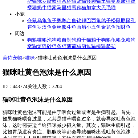
斯猫
俄罗斯蓝猫
茶杯猫
蓝猫
矮脚猫
土猫
曼基康猫
褴
褛猫
奶牛猫
索马里猫
雪鞋猫
加拿大无毛猫
小宠
仓鼠
乌龟
兔子
鹦鹉
金鱼
锦鲤
巴西龟
鸽子
松鼠
豚鼠
孔
雀鱼
罗汉鱼
金丝熊
斗鱼
画眉
小丑鱼
金龙鱼
招财鱼
周边
狗粮
猫粮
泡狗粮
自制狗粮
干猫粮
干狗粮
龟粮
兔粮
狗
窝
狗笼
猫砂
猫条
猫薄荷
猫厕
逗猫棒
猫爬架
美侍宠物
>
猫咪
>
猫咪吐黄色泡沫是什么原因
猫咪吐黄色泡沫是什么原因
ID：443774
关注人数：3204
猫咪吐黄色泡沫是什么原因
猫咪吐黄色泡沫可能是由于喂食过量或者是生病引起。首先，
如果猫咪喂食过量，尤其是猫草喂食过多，就会导致吐黄色泡
沫，这时需要适当给猫咪减少摄入量。其次，猫咪生病引起，
比如胃肠道有炎症、胰腺炎等都会导致猫咪出现吐黄色泡沫，