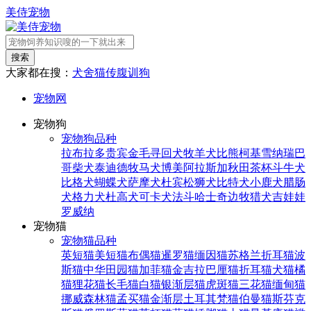
美侍宠物
搜索
大家都在搜：
犬舍
猫传腹
训狗
宠物网
宠物狗
宠物狗品种
拉布拉多
贵宾
金毛寻回犬
牧羊犬
比熊
柯基
雪纳瑞
巴
哥
柴犬
泰迪
德牧
马犬
博美
阿拉斯加
秋田
茶杯
斗牛犬
比格犬
蝴蝶犬
萨摩犬
杜宾
松狮犬
比特犬
小鹿犬
腊肠
犬
格力犬
杜高犬
可卡犬
法斗
哈士奇
边牧
猎犬
吉娃娃
罗威纳
宠物猫
宠物猫品种
英短猫
美短猫
布偶猫
暹罗猫
缅因猫
苏格兰折耳猫
波
斯猫
中华田园猫
加菲猫
金吉拉
巴厘猫
折耳猫
犬猫
橘
猫
狸花猫
长毛猫
白猫
银渐层猫
虎斑猫
三花猫
缅甸猫
挪威森林猫
孟买猫
金渐层
土耳其梵猫
伯曼猫
斯芬克