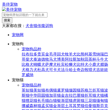
美侍宠物
搜索
大家都在搜：
犬舍
猫传腹
训狗
宠物网
宠物狗
宠物狗品种
拉布拉多
贵宾
金毛寻回犬
牧羊犬
比熊
柯基
雪纳瑞
巴
哥
柴犬
泰迪
德牧
马犬
博美
阿拉斯加
秋田
茶杯
斗牛犬
比格犬
蝴蝶犬
萨摩犬
杜宾
松狮犬
比特犬
小鹿犬
腊肠
犬
格力犬
杜高犬
可卡犬
法斗
哈士奇
边牧
猎犬
吉娃娃
罗威纳
宠物猫
宠物猫品种
英短猫
美短猫
布偶猫
暹罗猫
缅因猫
苏格兰折耳猫
波
斯猫
中华田园猫
加菲猫
金吉拉
巴厘猫
折耳猫
犬猫
橘
猫
狸花猫
长毛猫
白猫
银渐层猫
虎斑猫
三花猫
缅甸猫
挪威森林猫
孟买猫
金渐层
土耳其梵猫
伯曼猫
斯芬克