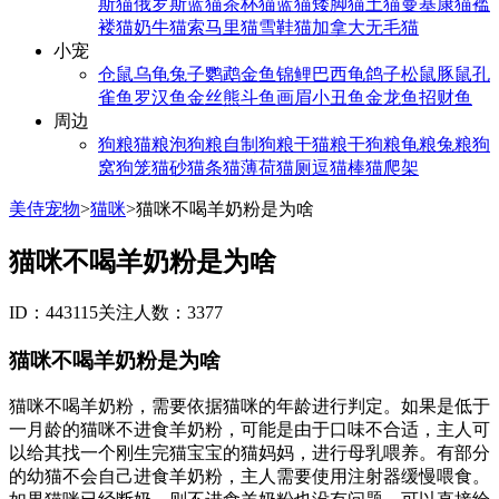
斯猫
俄罗斯蓝猫
茶杯猫
蓝猫
矮脚猫
土猫
曼基康猫
褴
褛猫
奶牛猫
索马里猫
雪鞋猫
加拿大无毛猫
小宠
仓鼠
乌龟
兔子
鹦鹉
金鱼
锦鲤
巴西龟
鸽子
松鼠
豚鼠
孔
雀鱼
罗汉鱼
金丝熊
斗鱼
画眉
小丑鱼
金龙鱼
招财鱼
周边
狗粮
猫粮
泡狗粮
自制狗粮
干猫粮
干狗粮
龟粮
兔粮
狗
窝
狗笼
猫砂
猫条
猫薄荷
猫厕
逗猫棒
猫爬架
美侍宠物
>
猫咪
>
猫咪不喝羊奶粉是为啥
猫咪不喝羊奶粉是为啥
ID：443115
关注人数：3377
猫咪不喝羊奶粉是为啥
猫咪不喝羊奶粉，需要依据猫咪的年龄进行判定。如果是低于
一月龄的猫咪不进食羊奶粉，可能是由于口味不合适，主人可
以给其找一个刚生完猫宝宝的猫妈妈，进行母乳喂养。有部分
的幼猫不会自己进食羊奶粉，主人需要使用注射器缓慢喂食。