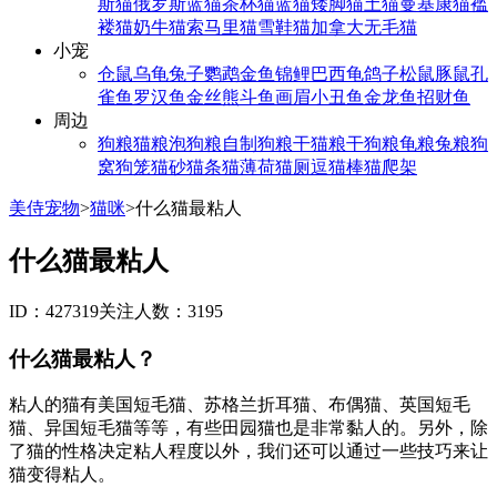
斯猫
俄罗斯蓝猫
茶杯猫
蓝猫
矮脚猫
土猫
曼基康猫
褴
褛猫
奶牛猫
索马里猫
雪鞋猫
加拿大无毛猫
小宠
仓鼠
乌龟
兔子
鹦鹉
金鱼
锦鲤
巴西龟
鸽子
松鼠
豚鼠
孔
雀鱼
罗汉鱼
金丝熊
斗鱼
画眉
小丑鱼
金龙鱼
招财鱼
周边
狗粮
猫粮
泡狗粮
自制狗粮
干猫粮
干狗粮
龟粮
兔粮
狗
窝
狗笼
猫砂
猫条
猫薄荷
猫厕
逗猫棒
猫爬架
美侍宠物
>
猫咪
>
什么猫最粘人
什么猫最粘人
ID：427319
关注人数：3195
什么猫最粘人？
粘人的猫有美国短毛猫、苏格兰折耳猫、布偶猫、英国短毛
猫、异国短毛猫等等，有些田园猫也是非常黏人的。另外，除
了猫的性格决定粘人程度以外，我们还可以通过一些技巧来让
猫变得粘人。