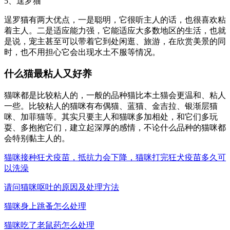
5、逞罗猫
逞罗猫有两大优点，一是聪明，它很听主人的话，也很喜欢粘
着主人。二是适应能力强，它能适应大多数地区的生活，也就
是说，宠主甚至可以带着它到处闲逛、旅游，在欣赏美景的同
时，也不用担心它会出现水土不服等情况。
什么猫最粘人又好养
猫咪都是比较粘人的，一般的品种猫比本土猫会更温和、粘人
一些。比较粘人的猫咪有布偶猫、蓝猫、金吉拉、银渐层猫
咪、加菲猫等。其实只要主人和猫咪多加相处，和它们多玩
耍、多抱抱它们，建立起深厚的感情，不论什么品种的猫咪都
会特别黏主人的。
猫咪接种狂犬疫苗，抵抗力会下降，猫咪打完狂犬疫苗多久可
以洗澡
请问猫咪呕吐的原因及处理方法
猫咪身上跳蚤怎么处理
猫咪吃了老鼠药怎么处理