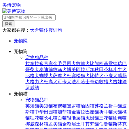
美侍宠物
搜索
大家都在搜：
犬舍
猫传腹
训狗
宠物网
宠物狗
宠物狗品种
拉布拉多
贵宾
金毛寻回犬
牧羊犬
比熊
柯基
雪纳瑞
巴
哥
柴犬
泰迪
德牧
马犬
博美
阿拉斯加
秋田
茶杯
斗牛犬
比格犬
蝴蝶犬
萨摩犬
杜宾
松狮犬
比特犬
小鹿犬
腊肠
犬
格力犬
杜高犬
可卡犬
法斗
哈士奇
边牧
猎犬
吉娃娃
罗威纳
宠物猫
宠物猫品种
英短猫
美短猫
布偶猫
暹罗猫
缅因猫
苏格兰折耳猫
波
斯猫
中华田园猫
加菲猫
金吉拉
巴厘猫
折耳猫
犬猫
橘
猫
狸花猫
长毛猫
白猫
银渐层猫
虎斑猫
三花猫
缅甸猫
挪威森林猫
孟买猫
金渐层
土耳其梵猫
伯曼猫
斯芬克