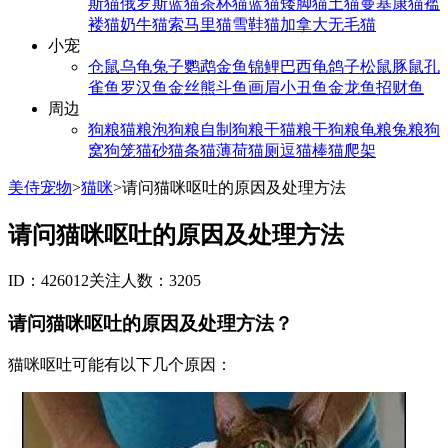
斯猫
俄罗斯蓝猫
茶杯猫
蓝猫
矮脚猫
土猫
曼基康猫
褴
褛猫
奶牛猫
索马里猫
雪鞋猫
加拿大无毛猫
小宠
仓鼠
乌龟
兔子
鹦鹉
金鱼
锦鲤
巴西龟
鸽子
松鼠
豚鼠
孔
雀鱼
罗汉鱼
金丝熊
斗鱼
画眉
小丑鱼
金龙鱼
招财鱼
周边
狗粮
猫粮
泡狗粮
自制狗粮
干猫粮
干狗粮
龟粮
兔粮
狗
窝
狗笼
猫砂
猫条
猫薄荷
猫厕
逗猫棒
猫爬架
美侍宠物
>
猫咪
>
请问猫咪呕吐的原因及处理方法
请问猫咪呕吐的原因及处理方法
ID：426012
关注人数：3205
请问猫咪呕吐的原因及处理方法？
猫咪呕吐可能有以下几个原因：