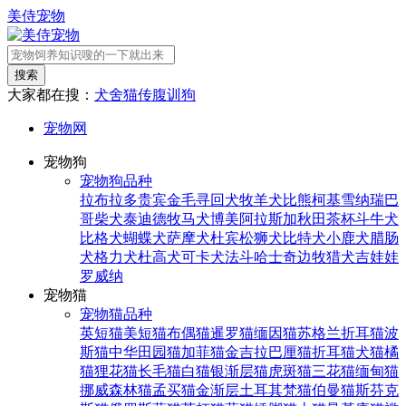
美侍宠物
搜索
大家都在搜：
犬舍
猫传腹
训狗
宠物网
宠物狗
宠物狗品种
拉布拉多
贵宾
金毛寻回犬
牧羊犬
比熊
柯基
雪纳瑞
巴
哥
柴犬
泰迪
德牧
马犬
博美
阿拉斯加
秋田
茶杯
斗牛犬
比格犬
蝴蝶犬
萨摩犬
杜宾
松狮犬
比特犬
小鹿犬
腊肠
犬
格力犬
杜高犬
可卡犬
法斗
哈士奇
边牧
猎犬
吉娃娃
罗威纳
宠物猫
宠物猫品种
英短猫
美短猫
布偶猫
暹罗猫
缅因猫
苏格兰折耳猫
波
斯猫
中华田园猫
加菲猫
金吉拉
巴厘猫
折耳猫
犬猫
橘
猫
狸花猫
长毛猫
白猫
银渐层猫
虎斑猫
三花猫
缅甸猫
挪威森林猫
孟买猫
金渐层
土耳其梵猫
伯曼猫
斯芬克