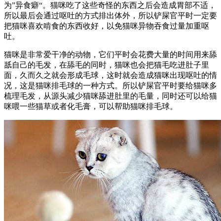
为”异食癖“。猫咪吃了这些奇怪的东西之后会造成胃部不适，
所以最后会通过呕吐的方式排出体外，所以铲屎官平时一定要
把猫咪喜欢啃食的东西收好，以免猫咪异物吞食过量加重呕
吐。
猫咪是非常爱干净的动物，它们平时会花费大量的时间用来舔
舐自己的毛发，在舔毛的同时，猫咪也会把猫毛吃进肚子里
面，久而久之就会形成毛球，这时就会造成猫咪出现呕吐的情
况，这是猫咪排毛球的一种方式。所以铲屎官平时要给猫咪多
梳理毛发，从源头减少猫咪舔进肚里的毛量，同时还可以给猫
咪喂一些猫草或者化毛膏，可以帮助猫咪排毛球。