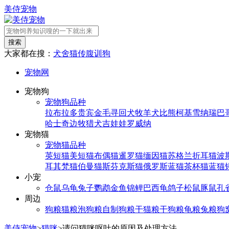
美侍宠物
搜索
大家都在搜：
犬舍
猫传腹
训狗
宠物网
宠物狗
宠物狗品种
拉布拉多
贵宾
金毛寻回犬
牧羊犬
比熊
柯基
雪纳瑞
巴
哈士奇
边牧
猎犬
吉娃娃
罗威纳
宠物猫
宠物猫品种
英短猫
美短猫
布偶猫
暹罗猫
缅因猫
苏格兰折耳猫
波
耳其梵猫
伯曼猫
斯芬克斯猫
俄罗斯蓝猫
茶杯猫
蓝猫
小宠
仓鼠
乌龟
兔子
鹦鹉
金鱼
锦鲤
巴西龟
鸽子
松鼠
豚鼠
孔
周边
狗粮
猫粮
泡狗粮
自制狗粮
干猫粮
干狗粮
龟粮
兔粮
狗
美侍宠物
>
猫咪
>
请问猫咪呕吐的原因及处理方法