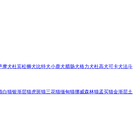
萨摩犬
杜宾
松狮犬
比特犬
小鹿犬
腊肠犬
格力犬
杜高犬
可卡犬
法斗
猫
白猫
银渐层猫
虎斑猫
三花猫
缅甸猫
挪威森林猫
孟买猫
金渐层
土