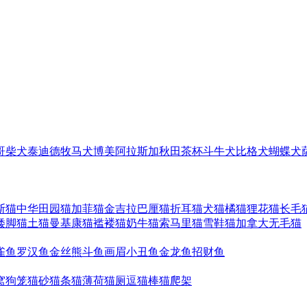
哥
柴犬
泰迪
德牧
马犬
博美
阿拉斯加
秋田
茶杯
斗牛犬
比格犬
蝴蝶犬
斯猫
中华田园猫
加菲猫
金吉拉
巴厘猫
折耳猫
犬猫
橘猫
狸花猫
长毛
矮脚猫
土猫
曼基康猫
褴褛猫
奶牛猫
索马里猫
雪鞋猫
加拿大无毛猫
雀鱼
罗汉鱼
金丝熊
斗鱼
画眉
小丑鱼
金龙鱼
招财鱼
窝
狗笼
猫砂
猫条
猫薄荷
猫厕
逗猫棒
猫爬架