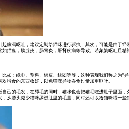
引起腹泻呕吐，建议定期给猫咪进行驱虫；其次，可能是由于经
比如猫瘟，胰腺炎，肠胃炎，肝肾疾病等导致。若频繁呕吐且精
，比如：纸巾、塑料、橡皮、线团等等，这种表现我们称之为”异
喜欢啃食的东西收好，以免猫咪异物吞食过量加重呕吐。
舐自己的毛发，在舔毛的同时，猫咪也会把猫毛吃进肚子里面，
发，从源头减少猫咪舔进肚里的毛量，同时还可以给猫咪喂一些