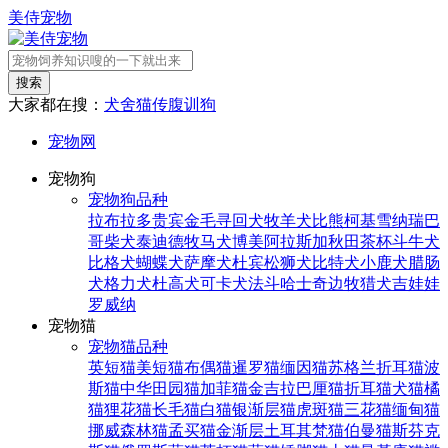
美侍宠物
搜索
大家都在搜：
犬舍
猫传腹
训狗
宠物网
宠物狗
宠物狗品种
拉布拉多
贵宾
金毛寻回犬
牧羊犬
比熊
柯基
雪纳瑞
巴
哥
柴犬
泰迪
德牧
马犬
博美
阿拉斯加
秋田
茶杯
斗牛犬
比格犬
蝴蝶犬
萨摩犬
杜宾
松狮犬
比特犬
小鹿犬
腊肠
犬
格力犬
杜高犬
可卡犬
法斗
哈士奇
边牧
猎犬
吉娃娃
罗威纳
宠物猫
宠物猫品种
英短猫
美短猫
布偶猫
暹罗猫
缅因猫
苏格兰折耳猫
波
斯猫
中华田园猫
加菲猫
金吉拉
巴厘猫
折耳猫
犬猫
橘
猫
狸花猫
长毛猫
白猫
银渐层猫
虎斑猫
三花猫
缅甸猫
挪威森林猫
孟买猫
金渐层
土耳其梵猫
伯曼猫
斯芬克