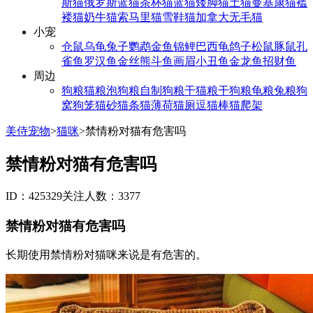
斯猫
俄罗斯蓝猫
茶杯猫
蓝猫
矮脚猫
土猫
曼基康猫
褴
褛猫
奶牛猫
索马里猫
雪鞋猫
加拿大无毛猫
小宠
仓鼠
乌龟
兔子
鹦鹉
金鱼
锦鲤
巴西龟
鸽子
松鼠
豚鼠
孔
雀鱼
罗汉鱼
金丝熊
斗鱼
画眉
小丑鱼
金龙鱼
招财鱼
周边
狗粮
猫粮
泡狗粮
自制狗粮
干猫粮
干狗粮
龟粮
兔粮
狗
窝
狗笼
猫砂
猫条
猫薄荷
猫厕
逗猫棒
猫爬架
美侍宠物
>
猫咪
>
禁情粉对猫有危害吗
禁情粉对猫有危害吗
ID：425329
关注人数：3377
禁情粉对猫有危害吗
长期使用禁情粉对猫咪来说是有危害的。