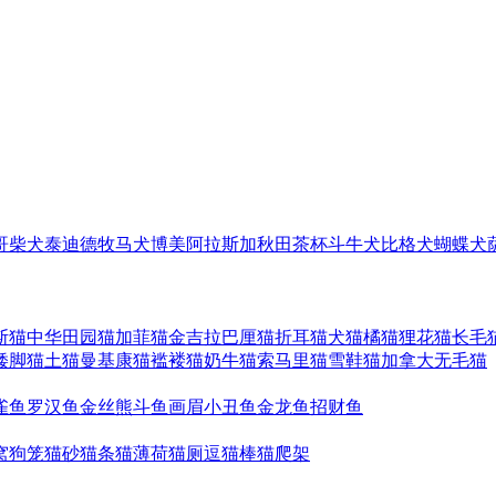
哥
柴犬
泰迪
德牧
马犬
博美
阿拉斯加
秋田
茶杯
斗牛犬
比格犬
蝴蝶犬
斯猫
中华田园猫
加菲猫
金吉拉
巴厘猫
折耳猫
犬猫
橘猫
狸花猫
长毛
矮脚猫
土猫
曼基康猫
褴褛猫
奶牛猫
索马里猫
雪鞋猫
加拿大无毛猫
雀鱼
罗汉鱼
金丝熊
斗鱼
画眉
小丑鱼
金龙鱼
招财鱼
窝
狗笼
猫砂
猫条
猫薄荷
猫厕
逗猫棒
猫爬架