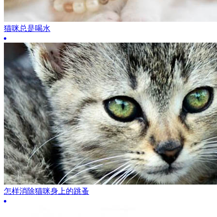
猫咪总是喝水
怎样消除猫咪身上的跳蚤