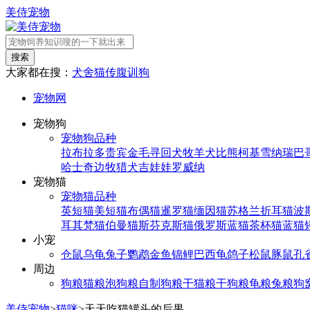
美侍宠物
搜索
大家都在搜：
犬舍
猫传腹
训狗
宠物网
宠物狗
宠物狗品种
拉布拉多
贵宾
金毛寻回犬
牧羊犬
比熊
柯基
雪纳瑞
巴
哈士奇
边牧
猎犬
吉娃娃
罗威纳
宠物猫
宠物猫品种
英短猫
美短猫
布偶猫
暹罗猫
缅因猫
苏格兰折耳猫
波
耳其梵猫
伯曼猫
斯芬克斯猫
俄罗斯蓝猫
茶杯猫
蓝猫
小宠
仓鼠
乌龟
兔子
鹦鹉
金鱼
锦鲤
巴西龟
鸽子
松鼠
豚鼠
孔
周边
狗粮
猫粮
泡狗粮
自制狗粮
干猫粮
干狗粮
龟粮
兔粮
狗
美侍宠物
>
猫咪
>
天天吃猫罐头的后果