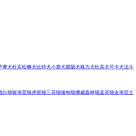
萨摩犬
杜宾
松狮犬
比特犬
小鹿犬
腊肠犬
格力犬
杜高犬
可卡犬
法斗
猫
白猫
银渐层猫
虎斑猫
三花猫
缅甸猫
挪威森林猫
孟买猫
金渐层
土