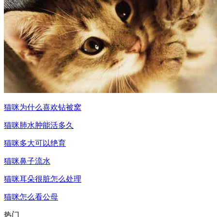
猫咪为什么喜欢钻被窝
猫咪肺水肿能活多久
猫咪多大可以绝育
猫咪鼻子流水
猫咪耳朵很脏怎么处理
猫咪怎么看公母
热门