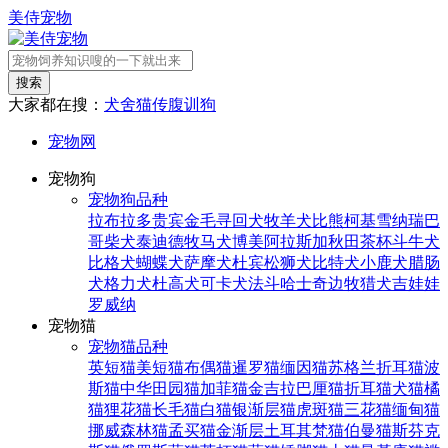
美侍宠物
搜索
大家都在搜：
犬舍
猫传腹
训狗
宠物网
宠物狗
宠物狗品种
拉布拉多
贵宾
金毛寻回犬
牧羊犬
比熊
柯基
雪纳瑞
巴
哥
柴犬
泰迪
德牧
马犬
博美
阿拉斯加
秋田
茶杯
斗牛犬
比格犬
蝴蝶犬
萨摩犬
杜宾
松狮犬
比特犬
小鹿犬
腊肠
犬
格力犬
杜高犬
可卡犬
法斗
哈士奇
边牧
猎犬
吉娃娃
罗威纳
宠物猫
宠物猫品种
英短猫
美短猫
布偶猫
暹罗猫
缅因猫
苏格兰折耳猫
波
斯猫
中华田园猫
加菲猫
金吉拉
巴厘猫
折耳猫
犬猫
橘
猫
狸花猫
长毛猫
白猫
银渐层猫
虎斑猫
三花猫
缅甸猫
挪威森林猫
孟买猫
金渐层
土耳其梵猫
伯曼猫
斯芬克