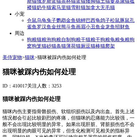
斯猫
俄罗斯蓝猫
茶杯猫
蓝猫
矮脚猫
土猫
曼基康猫
褴
褛猫
奶牛猫
索马里猫
雪鞋猫
加拿大无毛猫
小宠
仓鼠
乌龟
兔子
鹦鹉
金鱼
锦鲤
巴西龟
鸽子
松鼠
豚鼠
孔
雀鱼
罗汉鱼
金丝熊
斗鱼
画眉
小丑鱼
金龙鱼
招财鱼
周边
狗粮
猫粮
泡狗粮
自制狗粮
干猫粮
干狗粮
龟粮
兔粮
狗
窝
狗笼
猫砂
猫条
猫薄荷
猫厕
逗猫棒
猫爬架
美侍宠物
>
猫咪
>
猫咪被踩内伤如何处理
猫咪被踩内伤如何处理
ID：410017
关注人数：3253
猫咪被踩内伤如何处理
猫咪内伤主要指骨骼损伤、软组织损伤以及内出血。首先上述
情况都会引起比较剧烈的疼痛，但猫咪的忍痛能力比较强，一
般不会出现比较明显的异常。如果出现肝脏、肾脏损伤也不会
出现明显的肉眼可见的异常，但生化检测可见相关的指标异