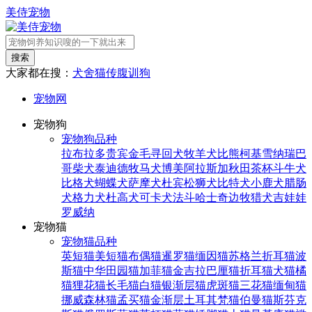
美侍宠物
搜索
大家都在搜：
犬舍
猫传腹
训狗
宠物网
宠物狗
宠物狗品种
拉布拉多
贵宾
金毛寻回犬
牧羊犬
比熊
柯基
雪纳瑞
巴
哥
柴犬
泰迪
德牧
马犬
博美
阿拉斯加
秋田
茶杯
斗牛犬
比格犬
蝴蝶犬
萨摩犬
杜宾
松狮犬
比特犬
小鹿犬
腊肠
犬
格力犬
杜高犬
可卡犬
法斗
哈士奇
边牧
猎犬
吉娃娃
罗威纳
宠物猫
宠物猫品种
英短猫
美短猫
布偶猫
暹罗猫
缅因猫
苏格兰折耳猫
波
斯猫
中华田园猫
加菲猫
金吉拉
巴厘猫
折耳猫
犬猫
橘
猫
狸花猫
长毛猫
白猫
银渐层猫
虎斑猫
三花猫
缅甸猫
挪威森林猫
孟买猫
金渐层
土耳其梵猫
伯曼猫
斯芬克