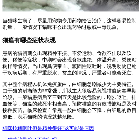
当猫咪生病了，尽量用宠物专用药物给它治疗，这样容易控制
剂量，一般情况下猫咪不会出现药物过敏或中毒现象。
猫瘟有哪些症状表现
患病的猫初期会出现精神不振、不爱运动、食欲不佳以及软
便、稀便等症状，中期时会出现食欲废绝、体温升高、粪便粘
稠样等情况。当出现粪便带血、顽固性呕吐时，说明动物已处
于疾病后期，有严重脱水、贫血的情况，严重者可能会死亡。
其中整个病程以机体免疫蛋白，白细胞急剧减少为主要特征。
由于猫的耐痛能力非常强，所以主人很容易忽视猫瘟病毒早期
阶段。一般猫患病后至三到五天是比较危险的，剧烈呕吐、排
血便等，猫瘟的致死率相当高，预防猫瘟的有效措施就是及时
接种疫苗。临床检查血常规一般白细胞会下降，白细胞的数目
越低，表示猫咪的情况就越危险。
猫咪拉稀呕吐但是精神很好?这可能是原因