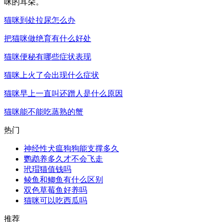
咪的耳朵。
猫咪到处拉尿怎么办
把猫咪做绝育有什么好处
猫咪便秘有哪些症状表现
猫咪上火了会出现什么症状
猫咪早上一直叫还蹭人是什么原因
猫咪能不能吃蒸熟的蟹
热门
神经性犬瘟狗狗能支撑多久
鹦鹉养多久才不会飞走
玳瑁猫值钱吗
鲮鱼和鲫鱼有什么区别
双色草莓鱼好养吗
猫咪可以吃西瓜吗
推荐