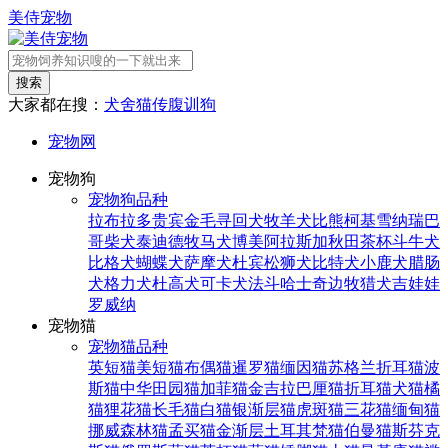
美侍宠物
搜索
大家都在搜：
犬舍
猫传腹
训狗
宠物网
宠物狗
宠物狗品种
拉布拉多
贵宾
金毛寻回犬
牧羊犬
比熊
柯基
雪纳瑞
巴
哥
柴犬
泰迪
德牧
马犬
博美
阿拉斯加
秋田
茶杯
斗牛犬
比格犬
蝴蝶犬
萨摩犬
杜宾
松狮犬
比特犬
小鹿犬
腊肠
犬
格力犬
杜高犬
可卡犬
法斗
哈士奇
边牧
猎犬
吉娃娃
罗威纳
宠物猫
宠物猫品种
英短猫
美短猫
布偶猫
暹罗猫
缅因猫
苏格兰折耳猫
波
斯猫
中华田园猫
加菲猫
金吉拉
巴厘猫
折耳猫
犬猫
橘
猫
狸花猫
长毛猫
白猫
银渐层猫
虎斑猫
三花猫
缅甸猫
挪威森林猫
孟买猫
金渐层
土耳其梵猫
伯曼猫
斯芬克