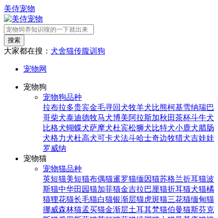
美侍宠物
搜索
大家都在搜：
犬舍
猫传腹
训狗
宠物网
宠物狗
宠物狗品种
拉布拉多
贵宾
金毛寻回犬
牧羊犬
比熊
柯基
雪纳瑞
巴
哥
柴犬
泰迪
德牧
马犬
博美
阿拉斯加
秋田
茶杯
斗牛犬
比格犬
蝴蝶犬
萨摩犬
杜宾
松狮犬
比特犬
小鹿犬
腊肠
犬
格力犬
杜高犬
可卡犬
法斗
哈士奇
边牧
猎犬
吉娃娃
罗威纳
宠物猫
宠物猫品种
英短猫
美短猫
布偶猫
暹罗猫
缅因猫
苏格兰折耳猫
波
斯猫
中华田园猫
加菲猫
金吉拉
巴厘猫
折耳猫
犬猫
橘
猫
狸花猫
长毛猫
白猫
银渐层猫
虎斑猫
三花猫
缅甸猫
挪威森林猫
孟买猫
金渐层
土耳其梵猫
伯曼猫
斯芬克