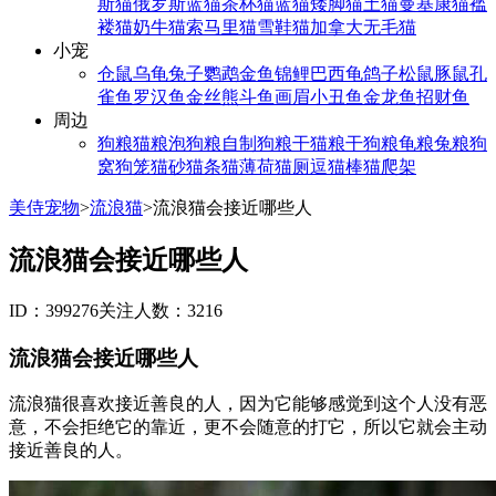
斯猫
俄罗斯蓝猫
茶杯猫
蓝猫
矮脚猫
土猫
曼基康猫
褴
褛猫
奶牛猫
索马里猫
雪鞋猫
加拿大无毛猫
小宠
仓鼠
乌龟
兔子
鹦鹉
金鱼
锦鲤
巴西龟
鸽子
松鼠
豚鼠
孔
雀鱼
罗汉鱼
金丝熊
斗鱼
画眉
小丑鱼
金龙鱼
招财鱼
周边
狗粮
猫粮
泡狗粮
自制狗粮
干猫粮
干狗粮
龟粮
兔粮
狗
窝
狗笼
猫砂
猫条
猫薄荷
猫厕
逗猫棒
猫爬架
美侍宠物
>
流浪猫
>
流浪猫会接近哪些人
流浪猫会接近哪些人
ID：399276
关注人数：3216
流浪猫会接近哪些人
流浪猫很喜欢接近善良的人，因为它能够感觉到这个人没有恶
意，不会拒绝它的靠近，更不会随意的打它，所以它就会主动
接近善良的人。