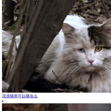
流浪猫崽可以驱虫么