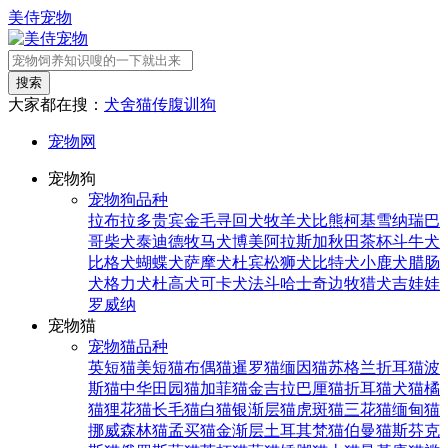
美侍宠物
搜索
大家都在搜：
犬舍
猫传腹
训狗
宠物网
宠物狗
宠物狗品种
拉布拉多
贵宾
金毛寻回犬
牧羊犬
比熊
柯基
雪纳瑞
巴
哥
柴犬
泰迪
德牧
马犬
博美
阿拉斯加
秋田
茶杯
斗牛犬
比格犬
蝴蝶犬
萨摩犬
杜宾
松狮犬
比特犬
小鹿犬
腊肠
犬
格力犬
杜高犬
可卡犬
法斗
哈士奇
边牧
猎犬
吉娃娃
罗威纳
宠物猫
宠物猫品种
英短猫
美短猫
布偶猫
暹罗猫
缅因猫
苏格兰折耳猫
波
斯猫
中华田园猫
加菲猫
金吉拉
巴厘猫
折耳猫
犬猫
橘
猫
狸花猫
长毛猫
白猫
银渐层猫
虎斑猫
三花猫
缅甸猫
挪威森林猫
孟买猫
金渐层
土耳其梵猫
伯曼猫
斯芬克