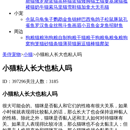
斯猫
俄罗斯蓝猫
茶杯猫
蓝猫
矮脚猫
土猫
曼基康猫
褴
褛猫
奶牛猫
索马里猫
雪鞋猫
加拿大无毛猫
小宠
仓鼠
乌龟
兔子
鹦鹉
金鱼
锦鲤
巴西龟
鸽子
松鼠
豚鼠
孔
雀鱼
罗汉鱼
金丝熊
斗鱼
画眉
小丑鱼
金龙鱼
招财鱼
周边
狗粮
猫粮
泡狗粮
自制狗粮
干猫粮
干狗粮
龟粮
兔粮
狗
窝
狗笼
猫砂
猫条
猫薄荷
猫厕
逗猫棒
猫爬架
美侍宠物
>
小猫
>
小猫粘人长大也粘人吗
小猫粘人长大也粘人吗
ID：397296
关注人数：3185
小猫粘人长大也粘人吗
很大可能会的。猫咪是否黏人和它们的性格有很大关系，如果
小时候就表现得比较黏人的话，那么长大了也会保持这种黏人
的性格。除此之外，猫咪是否黏人还和主人如何对待猫咪有
关。如果主人表现得比较冷淡，那么猫咪也不会太黏主人；但