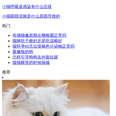
小猫呼吸道感染有什么症状
小猫眼睛流脓是什么原因导致的
热门
布偶猫尴尬期尖嘴猴腮正常吗
猫咪吃干粮好还是吃湿粮好
猫怀孕60天出现褐色分泌物正常吗
最像狼的狗
怎样引导狗狗去外面拉屎
猫猫睡觉的时候抽搐
推荐