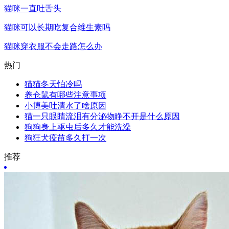
猫咪一直吐舌头
猫咪可以长期吃复合维生素吗
猫咪穿衣服不会走路怎么办
热门
猫猫冬天怕冷吗
养仓鼠有哪些注意事项
小博美吐清水了啥原因
猫一只眼睛流泪有分泌物睁不开是什么原因
狗狗身上驱虫后多久才能洗澡
狗狂犬疫苗多久打一次
推荐