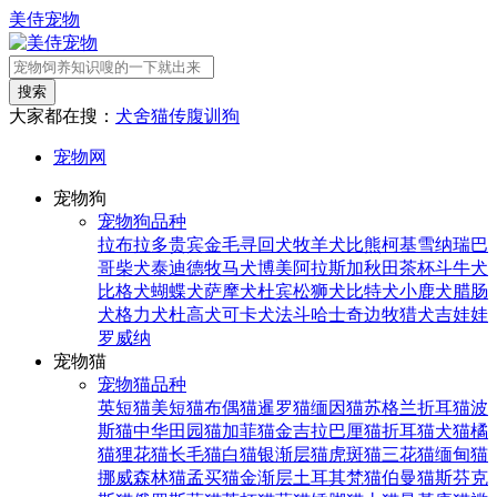
美侍宠物
搜索
大家都在搜：
犬舍
猫传腹
训狗
宠物网
宠物狗
宠物狗品种
拉布拉多
贵宾
金毛寻回犬
牧羊犬
比熊
柯基
雪纳瑞
巴
哥
柴犬
泰迪
德牧
马犬
博美
阿拉斯加
秋田
茶杯
斗牛犬
比格犬
蝴蝶犬
萨摩犬
杜宾
松狮犬
比特犬
小鹿犬
腊肠
犬
格力犬
杜高犬
可卡犬
法斗
哈士奇
边牧
猎犬
吉娃娃
罗威纳
宠物猫
宠物猫品种
英短猫
美短猫
布偶猫
暹罗猫
缅因猫
苏格兰折耳猫
波
斯猫
中华田园猫
加菲猫
金吉拉
巴厘猫
折耳猫
犬猫
橘
猫
狸花猫
长毛猫
白猫
银渐层猫
虎斑猫
三花猫
缅甸猫
挪威森林猫
孟买猫
金渐层
土耳其梵猫
伯曼猫
斯芬克