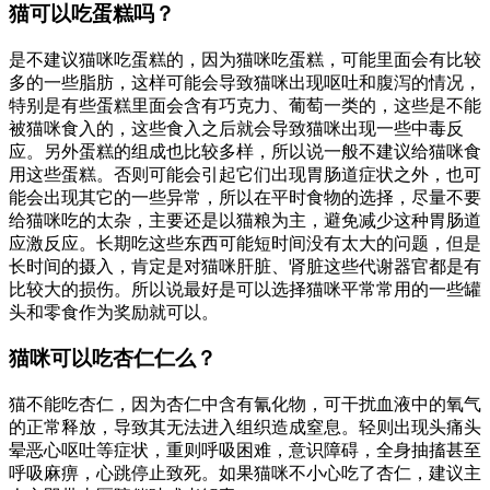
猫可以吃蛋糕吗？
是不建议猫咪吃蛋糕的，因为猫咪吃蛋糕，可能里面会有比较
多的一些脂肪，这样可能会导致猫咪出现呕吐和腹泻的情况，
特别是有些蛋糕里面会含有巧克力、葡萄一类的，这些是不能
被猫咪食入的，这些食入之后就会导致猫咪出现一些中毒反
应。另外蛋糕的组成也比较多样，所以说一般不建议给猫咪食
用这些蛋糕。否则可能会引起它们出现胃肠道症状之外，也可
能会出现其它的一些异常，所以在平时食物的选择，尽量不要
给猫咪吃的太杂，主要还是以猫粮为主，避免减少这种胃肠道
应激反应。长期吃这些东西可能短时间没有太大的问题，但是
长时间的摄入，肯定是对猫咪肝脏、肾脏这些代谢器官都是有
比较大的损伤。所以说最好是可以选择猫咪平常常用的一些罐
头和零食作为奖励就可以。
猫咪可以吃杏仁仁么？
猫不能吃杏仁，因为杏仁中含有氰化物，可干扰血液中的氧气
的正常释放，导致其无法进入组织造成窒息。轻则出现头痛头
晕恶心呕吐等症状，重则呼吸困难，意识障碍，全身抽搐甚至
呼吸麻痹，心跳停止致死。如果猫咪不小心吃了杏仁，建议主