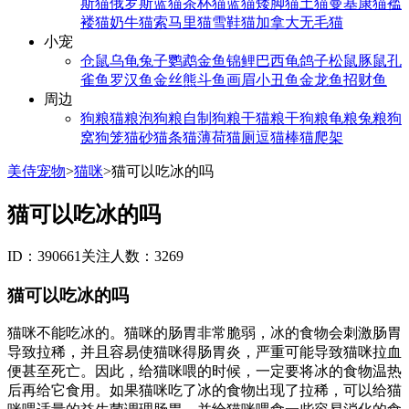
斯猫
俄罗斯蓝猫
茶杯猫
蓝猫
矮脚猫
土猫
曼基康猫
褴
褛猫
奶牛猫
索马里猫
雪鞋猫
加拿大无毛猫
小宠
仓鼠
乌龟
兔子
鹦鹉
金鱼
锦鲤
巴西龟
鸽子
松鼠
豚鼠
孔
雀鱼
罗汉鱼
金丝熊
斗鱼
画眉
小丑鱼
金龙鱼
招财鱼
周边
狗粮
猫粮
泡狗粮
自制狗粮
干猫粮
干狗粮
龟粮
兔粮
狗
窝
狗笼
猫砂
猫条
猫薄荷
猫厕
逗猫棒
猫爬架
美侍宠物
>
猫咪
>
猫可以吃冰的吗
猫可以吃冰的吗
ID：390661
关注人数：3269
猫可以吃冰的吗
猫咪不能吃冰的。猫咪的肠胃非常脆弱，冰的食物会刺激肠胃
导致拉稀，并且容易使猫咪得肠胃炎，严重可能导致猫咪拉血
便甚至死亡。因此，给猫咪喂的时候，一定要将冰的食物温热
后再给它食用。如果猫咪吃了冰的食物出现了拉稀，可以给猫