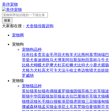
美侍宠物
搜索
大家都在搜：
犬舍
猫传腹
训狗
宠物网
宠物狗
宠物狗品种
拉布拉多
贵宾
金毛寻回犬
牧羊犬
比熊
柯基
雪纳瑞
巴
哥
柴犬
泰迪
德牧
马犬
博美
阿拉斯加
秋田
茶杯
斗牛犬
比格犬
蝴蝶犬
萨摩犬
杜宾
松狮犬
比特犬
小鹿犬
腊肠
犬
格力犬
杜高犬
可卡犬
法斗
哈士奇
边牧
猎犬
吉娃娃
罗威纳
宠物猫
宠物猫品种
英短猫
美短猫
布偶猫
暹罗猫
缅因猫
苏格兰折耳猫
波
斯猫
中华田园猫
加菲猫
金吉拉
巴厘猫
折耳猫
犬猫
橘
猫
狸花猫
长毛猫
白猫
银渐层猫
虎斑猫
三花猫
缅甸猫
挪威森林猫
孟买猫
金渐层
土耳其梵猫
伯曼猫
斯芬克