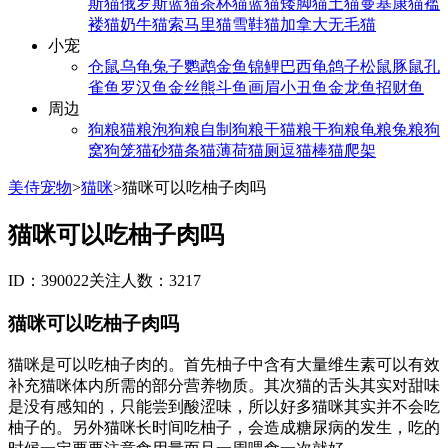
斯猫
俄罗斯蓝猫
茶杯猫
蓝猫
矮脚猫
土猫
曼基康猫
褴
褛猫
奶牛猫
索马里猫
雪鞋猫
加拿大无毛猫
小宠
仓鼠
乌龟
兔子
鹦鹉
金鱼
锦鲤
巴西龟
鸽子
松鼠
豚鼠
孔
雀鱼
罗汉鱼
金丝熊
斗鱼
画眉
小丑鱼
金龙鱼
招财鱼
周边
狗粮
猫粮
泡狗粮
自制狗粮
干猫粮
干狗粮
龟粮
兔粮
狗
窝
狗笼
猫砂
猫条
猫薄荷
猫厕
逗猫棒
猫爬架
美侍宠物
>
猫咪
>
猫咪可以吃柚子肉吗
猫咪可以吃柚子肉吗
ID：390022
关注人数：3217
猫咪可以吃柚子肉吗
猫咪是可以吃柚子肉的。首先柚子中含有大量维生素可以有效
补充猫咪体内所需的部分营养物质。其次猫的舌头其实对甜味
是没有感知的，只能尝到酸涩味，所以好多猫咪其实并不会吃
柚子的。另外猫咪长时间吃柚子，会造成糖尿病的发生，吃的