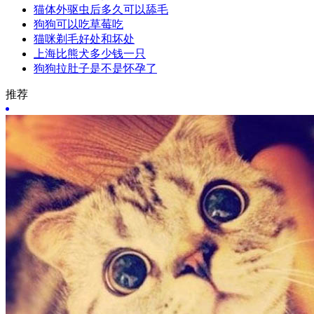
猫体外驱虫后多久可以舔毛
狗狗可以吃草莓吃
猫咪剃毛好处和坏处
上海比熊犬多少钱一只
狗狗拉肚子是不是怀孕了
推荐