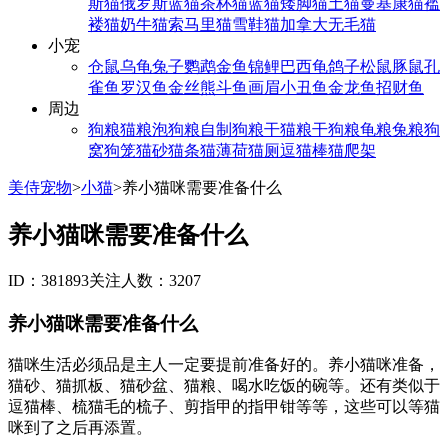
斯猫
俄罗斯蓝猫
茶杯猫
蓝猫
矮脚猫
土猫
曼基康猫
褴
褛猫
奶牛猫
索马里猫
雪鞋猫
加拿大无毛猫
小宠
仓鼠
乌龟
兔子
鹦鹉
金鱼
锦鲤
巴西龟
鸽子
松鼠
豚鼠
孔
雀鱼
罗汉鱼
金丝熊
斗鱼
画眉
小丑鱼
金龙鱼
招财鱼
周边
狗粮
猫粮
泡狗粮
自制狗粮
干猫粮
干狗粮
龟粮
兔粮
狗
窝
狗笼
猫砂
猫条
猫薄荷
猫厕
逗猫棒
猫爬架
美侍宠物
>
小猫
>
养小猫咪需要准备什么
养小猫咪需要准备什么
ID：381893
关注人数：3207
养小猫咪需要准备什么
猫咪生活必须品是主人一定要提前准备好的。养小猫咪准备，
猫砂、猫抓板、猫砂盆、猫粮、喝水吃饭的碗等。还有类似于
逗猫棒、梳猫毛的梳子、剪指甲的指甲钳等等，这些可以等猫
咪到了之后再添置。