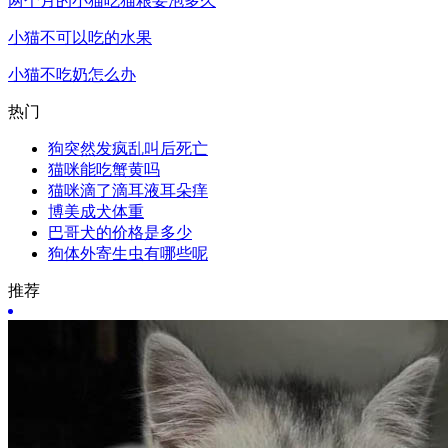
两个月的小猫吃猫粮要泡多久
小猫不可以吃的水果
小猫不吃奶怎么办
热门
狗突然发疯乱叫后死亡
猫咪能吃蟹黄吗
猫咪滴了滴耳液耳朵痒
博美成犬体重
巴哥犬的价格是多少
狗体外寄生虫有哪些呢
推荐