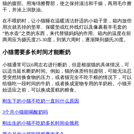
猫的腹部。用海绵擦臀部，使之保持漬洁和千燥，再用毛巾擦
干，并涂上润肤油。
在不喂奶时，让小猫睡在温暖清洁舒适的小箱子里，箱内放些
用次就丟掉的垫草、保暖垫或红外线灯以及像裹着羊毛套的
“热水壶”之类的东西，来代替猫妈妈的作用。箱內的温度在前
两周应为摄氏度25-30度，到第六周时，逐渐降到摄氏20度。
小猫需要多长时间才能断奶
小猫通常可以6周左右进行断奶，但是根据猫的具体情况，可
以适当延长断奶时间。例如，猫的体质特别虚弱，可能无法忍
受突然转换食物的压力，或者猫完全不吃干粮的情况下，可以
给猫吃一段时间的牛奶，或者换成宠物专用的羊奶粉。小猫开
始适应之前，可以换成蛋糕的粮食。
刚生下的小猫不吃奶一直叫什么原因
3个月小猫能喝酸奶吗
刚出生的小猫不吃奶多长时间会饿死