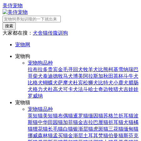
美侍宠物
搜索
大家都在搜：
犬舍
猫传腹
训狗
宠物网
宠物狗
宠物狗品种
拉布拉多
贵宾
金毛寻回犬
牧羊犬
比熊
柯基
雪纳瑞
巴
哥
柴犬
泰迪
德牧
马犬
博美
阿拉斯加
秋田
茶杯
斗牛犬
比格犬
蝴蝶犬
萨摩犬
杜宾
松狮犬
比特犬
小鹿犬
腊肠
犬
格力犬
杜高犬
可卡犬
法斗
哈士奇
边牧
猎犬
吉娃娃
罗威纳
宠物猫
宠物猫品种
英短猫
美短猫
布偶猫
暹罗猫
缅因猫
苏格兰折耳猫
波
斯猫
中华田园猫
加菲猫
金吉拉
巴厘猫
折耳猫
犬猫
橘
猫
狸花猫
长毛猫
白猫
银渐层猫
虎斑猫
三花猫
缅甸猫
挪威森林猫
孟买猫
金渐层
土耳其梵猫
伯曼猫
斯芬克