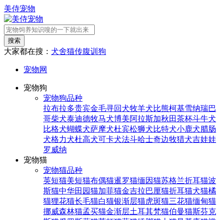
美侍宠物
搜索
大家都在搜：
犬舍
猫传腹
训狗
宠物网
宠物狗
宠物狗品种
拉布拉多
贵宾
金毛寻回犬
牧羊犬
比熊
柯基
雪纳瑞
巴
哥
柴犬
泰迪
德牧
马犬
博美
阿拉斯加
秋田
茶杯
斗牛犬
比格犬
蝴蝶犬
萨摩犬
杜宾
松狮犬
比特犬
小鹿犬
腊肠
犬
格力犬
杜高犬
可卡犬
法斗
哈士奇
边牧
猎犬
吉娃娃
罗威纳
宠物猫
宠物猫品种
英短猫
美短猫
布偶猫
暹罗猫
缅因猫
苏格兰折耳猫
波
斯猫
中华田园猫
加菲猫
金吉拉
巴厘猫
折耳猫
犬猫
橘
猫
狸花猫
长毛猫
白猫
银渐层猫
虎斑猫
三花猫
缅甸猫
挪威森林猫
孟买猫
金渐层
土耳其梵猫
伯曼猫
斯芬克