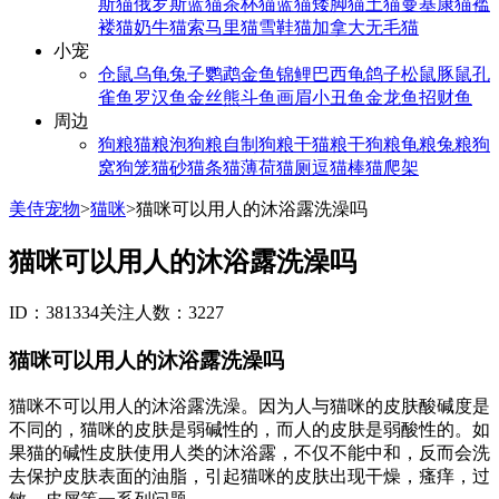
斯猫
俄罗斯蓝猫
茶杯猫
蓝猫
矮脚猫
土猫
曼基康猫
褴
褛猫
奶牛猫
索马里猫
雪鞋猫
加拿大无毛猫
小宠
仓鼠
乌龟
兔子
鹦鹉
金鱼
锦鲤
巴西龟
鸽子
松鼠
豚鼠
孔
雀鱼
罗汉鱼
金丝熊
斗鱼
画眉
小丑鱼
金龙鱼
招财鱼
周边
狗粮
猫粮
泡狗粮
自制狗粮
干猫粮
干狗粮
龟粮
兔粮
狗
窝
狗笼
猫砂
猫条
猫薄荷
猫厕
逗猫棒
猫爬架
美侍宠物
>
猫咪
>
猫咪可以用人的沐浴露洗澡吗
猫咪可以用人的沐浴露洗澡吗
ID：381334
关注人数：3227
猫咪可以用人的沐浴露洗澡吗
猫咪不可以用人的沐浴露洗澡。因为人与猫咪的皮肤酸碱度是
不同的，猫咪的皮肤是弱碱性的，而人的皮肤是弱酸性的。如
果猫的碱性皮肤使用人类的沐浴露，不仅不能中和，反而会洗
去保护皮肤表面的油脂，引起猫咪的皮肤出现干燥，瘙痒，过