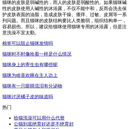
猫咪的皮肤是弱碱性的，而人的皮肤是弱酸性的。如果猫咪碱
性的皮肤使用人碱性的沐浴露，不仅不能中和，反而会洗去保
护皮肤表面的油脂，造成皮肤干燥、瘙痒、过敏、皮屑等一系
列问题。而且猫咪的皮肤结构要比人类脆弱，组织结构单一，
容易损伤。所以，建议给猫咪使用猫咪专用的沐浴露，但是注
意洗澡不宜太勤。
棉签可以阻止猫咪发情吗
猫咪时不时像呛着一样是什么情况
猫咪身上的寄生虫有哪些呢
猫咪为啥喜欢睡在主人边上
猫咪有一只眼睛流泪有分泌物
猫咪讨厌橘子皮的味道吗
热门
给猫洗澡可以用什么代替
公猫到底绝育好还是不绝育好