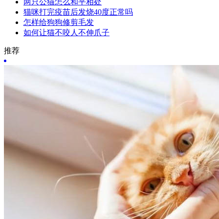
两只公猫怎么和平相处
猫咪打完疫苗后发烧40度正常吗
怎样给狗狗修剪毛发
如何让猫不咬人不伸爪子
推荐