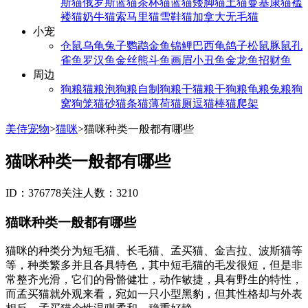
斯猫
俄罗斯蓝猫
茶杯猫
蓝猫
矮脚猫
土猫
曼基康猫
褴
褛猫
奶牛猫
索马里猫
雪鞋猫
加拿大无毛猫
小宠
仓鼠
乌龟
兔子
鹦鹉
金鱼
锦鲤
巴西龟
鸽子
松鼠
豚鼠
孔
雀鱼
罗汉鱼
金丝熊
斗鱼
画眉
小丑鱼
金龙鱼
招财鱼
周边
狗粮
猫粮
泡狗粮
自制狗粮
干猫粮
干狗粮
龟粮
兔粮
狗
窝
狗笼
猫砂
猫条
猫薄荷
猫厕
逗猫棒
猫爬架
美侍宠物
>
猫咪
>
猫咪种类一般都有哪些
猫咪种类一般都有哪些
ID：376778
关注人数：3210
猫咪种类一般都有哪些
猫咪的种类分为短毛猫、长毛猫、孟买猫、金吉拉、波斯猫等
等，种类繁多并且各具特色，其中短毛猫的毛发很短，但是非
常整齐光滑，它们的骨骼健壮，动作敏捷，具有野生的特性，
而孟买猫就外观来看，宛如一只小型黑豹，但其性格却与外表