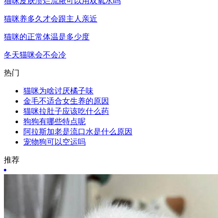
猫咪皮肤溃烂流脓可以用双氧水吗
猫咪养多久才会跟主人亲近
猫咪的正常体温是多少度
冬天猫咪会不会冷
热门
猫咪为啥讨厌橘子味
金毛不适合女生养的原因
猫咪拉肚子应该吃什么药
狗狗有哪些特点呢
阿拉斯加老是流口水是什么原因
宠物狗可以空运吗
推荐