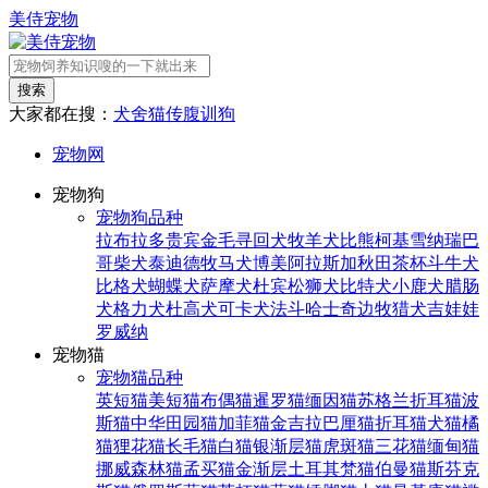
美侍宠物
搜索
大家都在搜：
犬舍
猫传腹
训狗
宠物网
宠物狗
宠物狗品种
拉布拉多
贵宾
金毛寻回犬
牧羊犬
比熊
柯基
雪纳瑞
巴
哥
柴犬
泰迪
德牧
马犬
博美
阿拉斯加
秋田
茶杯
斗牛犬
比格犬
蝴蝶犬
萨摩犬
杜宾
松狮犬
比特犬
小鹿犬
腊肠
犬
格力犬
杜高犬
可卡犬
法斗
哈士奇
边牧
猎犬
吉娃娃
罗威纳
宠物猫
宠物猫品种
英短猫
美短猫
布偶猫
暹罗猫
缅因猫
苏格兰折耳猫
波
斯猫
中华田园猫
加菲猫
金吉拉
巴厘猫
折耳猫
犬猫
橘
猫
狸花猫
长毛猫
白猫
银渐层猫
虎斑猫
三花猫
缅甸猫
挪威森林猫
孟买猫
金渐层
土耳其梵猫
伯曼猫
斯芬克