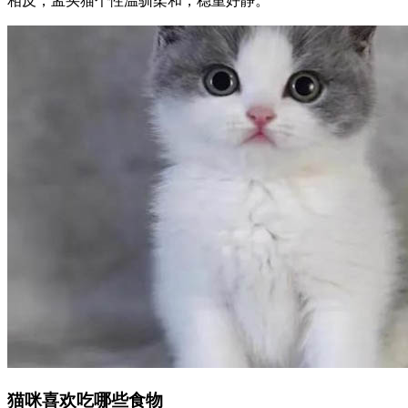
相反，孟买猫个性温驯柔和，稳重好静。
猫咪喜欢吃哪些食物