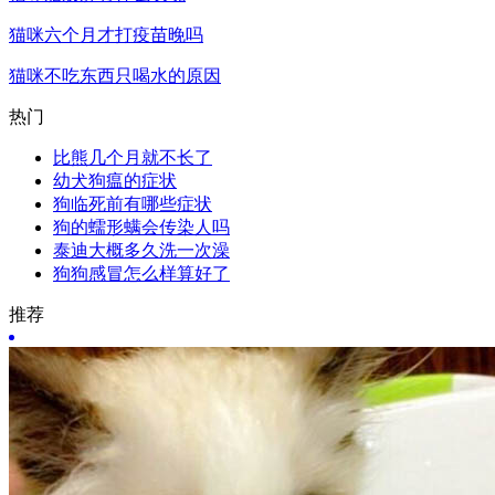
猫咪六个月才打疫苗晚吗
猫咪不吃东西只喝水的原因
热门
比熊几个月就不长了
幼犬狗瘟的症状
狗临死前有哪些症状
狗的蠕形螨会传染人吗
泰迪大概多久洗一次澡
狗狗感冒怎么样算好了
推荐