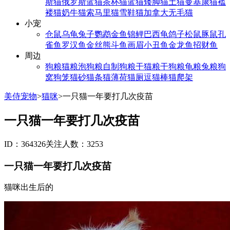
斯猫
俄罗斯蓝猫
茶杯猫
蓝猫
矮脚猫
土猫
曼基康猫
褴
褛猫
奶牛猫
索马里猫
雪鞋猫
加拿大无毛猫
小宠
仓鼠
乌龟
兔子
鹦鹉
金鱼
锦鲤
巴西龟
鸽子
松鼠
豚鼠
孔
雀鱼
罗汉鱼
金丝熊
斗鱼
画眉
小丑鱼
金龙鱼
招财鱼
周边
狗粮
猫粮
泡狗粮
自制狗粮
干猫粮
干狗粮
龟粮
兔粮
狗
窝
狗笼
猫砂
猫条
猫薄荷
猫厕
逗猫棒
猫爬架
美侍宠物
>
猫咪
>
一只猫一年要打几次疫苗
一只猫一年要打几次疫苗
ID：364326
关注人数：3253
一只猫一年要打几次疫苗
猫咪出生后的