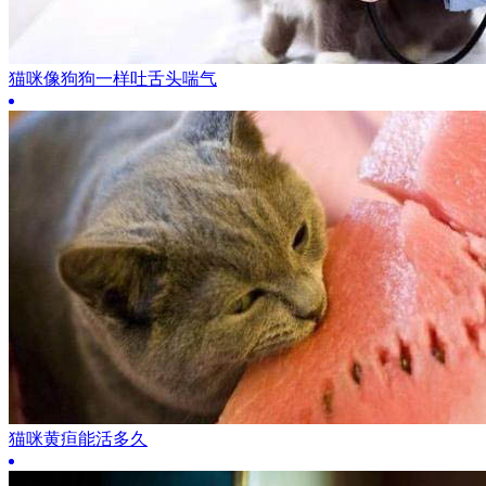
猫咪像狗狗一样吐舌头喘气
猫咪黄疸能活多久