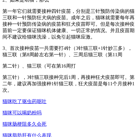
第一年它们就需要接种四针疫苗，分别是三针预防传染病的猫
三联和一针预防狂犬病的疫苗。成年之后，猫咪就需要每年再
接种一针预防传染病的疫苗和狂犬疫苗即可。但是每次接种疫
苗前一定要保证猫咪机体健康、一切正常的情况。并且疫苗期
间不建议给猫咪洗澡，以免引起猫咪应激。
3、首次接种疫苗一共需要打4针（3针猫三联+1针妙三多），
猫三联（第8周龄左右第一针）、三周后猫三联（第11周
第二针）、猫三联（可在第16周打
第三针），3针猫三联接种完后1周，再接种狂犬疫苗即可。第
二年，建议再加强接种1针猫三联，狂犬疫苗是每11个月接种1
次。
猫咪吃了驱虫药呕吐
猫咪可以喝奶粉吗
猫咪肠梗阻多久会死
猫咪脂肪肝有什么表现