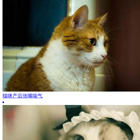
猫咪产后张嘴喘气