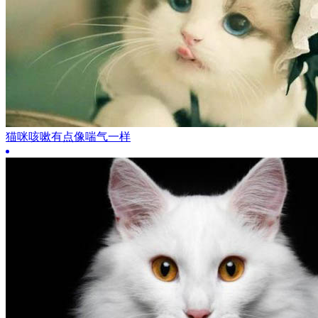
猫咪咳嗽有点像喘气一样