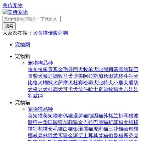
美侍宠物
搜索
大家都在搜：
犬舍
猫传腹
训狗
宠物网
宠物狗
宠物狗品种
拉布拉多
贵宾
金毛寻回犬
牧羊犬
比熊
柯基
雪纳瑞
巴
哥
柴犬
泰迪
德牧
马犬
博美
阿拉斯加
秋田
茶杯
斗牛犬
比格犬
蝴蝶犬
萨摩犬
杜宾
松狮犬
比特犬
小鹿犬
腊肠
犬
格力犬
杜高犬
可卡犬
法斗
哈士奇
边牧
猎犬
吉娃娃
罗威纳
宠物猫
宠物猫品种
英短猫
美短猫
布偶猫
暹罗猫
缅因猫
苏格兰折耳猫
波
斯猫
中华田园猫
加菲猫
金吉拉
巴厘猫
折耳猫
犬猫
橘
猫
狸花猫
长毛猫
白猫
银渐层猫
虎斑猫
三花猫
缅甸猫
挪威森林猫
孟买猫
金渐层
土耳其梵猫
伯曼猫
斯芬克