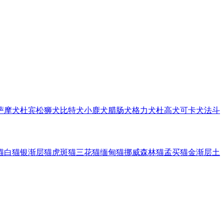
萨摩犬
杜宾
松狮犬
比特犬
小鹿犬
腊肠犬
格力犬
杜高犬
可卡犬
法斗
猫
白猫
银渐层猫
虎斑猫
三花猫
缅甸猫
挪威森林猫
孟买猫
金渐层
土