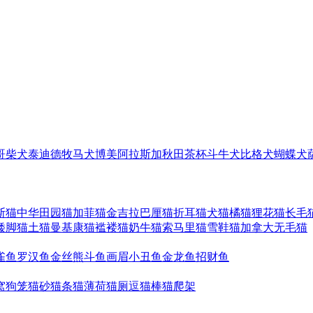
哥
柴犬
泰迪
德牧
马犬
博美
阿拉斯加
秋田
茶杯
斗牛犬
比格犬
蝴蝶犬
斯猫
中华田园猫
加菲猫
金吉拉
巴厘猫
折耳猫
犬猫
橘猫
狸花猫
长毛
矮脚猫
土猫
曼基康猫
褴褛猫
奶牛猫
索马里猫
雪鞋猫
加拿大无毛猫
雀鱼
罗汉鱼
金丝熊
斗鱼
画眉
小丑鱼
金龙鱼
招财鱼
窝
狗笼
猫砂
猫条
猫薄荷
猫厕
逗猫棒
猫爬架