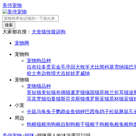
美侍宠物
搜索
大家都在搜：
犬舍
猫传腹
训狗
宠物网
宠物狗
宠物狗品种
拉布拉多
贵宾
金毛寻回犬
牧羊犬
比熊
柯基
雪纳瑞
巴
哈士奇
边牧
猎犬
吉娃娃
罗威纳
宠物猫
宠物猫品种
英短猫
美短猫
布偶猫
暹罗猫
缅因猫
苏格兰折耳猫
波
耳其梵猫
伯曼猫
斯芬克斯猫
俄罗斯蓝猫
茶杯猫
蓝猫
小宠
仓鼠
乌龟
兔子
鹦鹉
金鱼
锦鲤
巴西龟
鸽子
松鼠
豚鼠
孔
周边
狗粮
猫粮
泡狗粮
自制狗粮
干猫粮
干狗粮
龟粮
兔粮
狗
美侍宠物
>
猫咪
>
猫咪用人的沐浴露可以吗