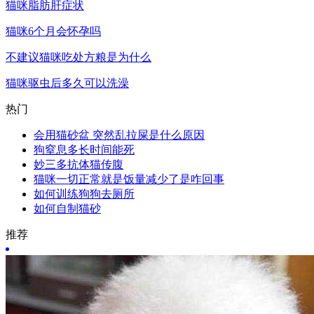
猫咪脂肪肝症状
猫咪6个月会怀孕吗
不建议猫咪吃处方粮是为什么
猫咪驱虫后多久可以洗澡
热门
会用猫砂盆 突然乱拉屎是什么原因
狗窒息多长时间能死
妙三多抗体猫传腹
猫咪一切正常就是饭量减少了是咋回事
如何训练狗狗去厕所
如何自制猫砂
推荐