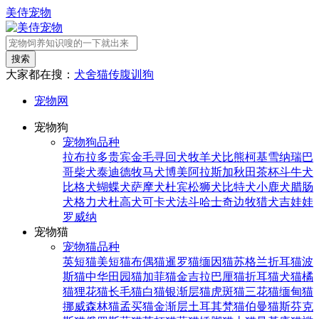
美侍宠物
搜索
大家都在搜：
犬舍
猫传腹
训狗
宠物网
宠物狗
宠物狗品种
拉布拉多
贵宾
金毛寻回犬
牧羊犬
比熊
柯基
雪纳瑞
巴
哥
柴犬
泰迪
德牧
马犬
博美
阿拉斯加
秋田
茶杯
斗牛犬
比格犬
蝴蝶犬
萨摩犬
杜宾
松狮犬
比特犬
小鹿犬
腊肠
犬
格力犬
杜高犬
可卡犬
法斗
哈士奇
边牧
猎犬
吉娃娃
罗威纳
宠物猫
宠物猫品种
英短猫
美短猫
布偶猫
暹罗猫
缅因猫
苏格兰折耳猫
波
斯猫
中华田园猫
加菲猫
金吉拉
巴厘猫
折耳猫
犬猫
橘
猫
狸花猫
长毛猫
白猫
银渐层猫
虎斑猫
三花猫
缅甸猫
挪威森林猫
孟买猫
金渐层
土耳其梵猫
伯曼猫
斯芬克