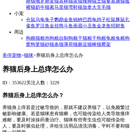
斯猫
俄罗斯蓝猫
茶杯猫
蓝猫
矮脚猫
土猫
曼基康猫
褴
褛猫
奶牛猫
索马里猫
雪鞋猫
加拿大无毛猫
小宠
仓鼠
乌龟
兔子
鹦鹉
金鱼
锦鲤
巴西龟
鸽子
松鼠
豚鼠
孔
雀鱼
罗汉鱼
金丝熊
斗鱼
画眉
小丑鱼
金龙鱼
招财鱼
周边
狗粮
猫粮
泡狗粮
自制狗粮
干猫粮
干狗粮
龟粮
兔粮
狗
窝
狗笼
猫砂
猫条
猫薄荷
猫厕
逗猫棒
猫爬架
美侍宠物
>
猫咪
>
养猫后身上总痒怎么办
养猫后身上总痒怎么办
ID：353622
关注人数：3229
养猫后身上总痒怎么办？
养猫身上痒若是过敏导致的，那就不建议养猫了，以免频繁过
敏影响健康。若是猫咪患有猫癣，也可能传染给人类导致瘙痒
难耐，要及时涂抹药膏治疗。猫咪有些寄生虫也可能传染给
人，要及时驱虫处理，并给生活用品清洗消毒，平时不要和猫