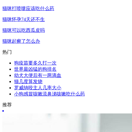
猫咪打喷嚏应该吃什么药
猫咪怀孕74天还不生
猫咪可以吃西瓜皮吗
猫咪起癣了怎么办
热门
狗疫苗要多久打一次
世界最凶猛的狗排名
幼犬大便后有一两滴血
猫几度算发烧
罗威纳咬主人几率大小
小狗感冒咳嗽流鼻涕咳嗽吃什么药
推荐