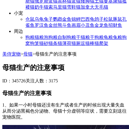
斯猫
俄罗斯蓝猫
茶杯猫
蓝猫
矮脚猫
土猫
曼基康猫
褴
褛猫
奶牛猫
索马里猫
雪鞋猫
加拿大无毛猫
小宠
仓鼠
乌龟
兔子
鹦鹉
金鱼
锦鲤
巴西龟
鸽子
松鼠
豚鼠
孔
雀鱼
罗汉鱼
金丝熊
斗鱼
画眉
小丑鱼
金龙鱼
招财鱼
周边
狗粮
猫粮
泡狗粮
自制狗粮
干猫粮
干狗粮
龟粮
兔粮
狗
窝
狗笼
猫砂
猫条
猫薄荷
猫厕
逗猫棒
猫爬架
美侍宠物
>
母猫
>
母猫生产的注意事项
母猫生产的注意事项
ID：345726
关注人数：3175
母猫生产的注意事项
1、如果一小时母猫还没有生产或者生产的时候出现大量失血
从而分泌黑褐色分泌物、母猫十分虚弱等症状，需要立刻送往
宠物医院。