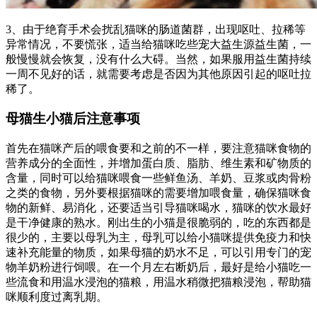
3、由于绝育手术会扰乱猫咪的肠道菌群，出现呕吐、拉稀等
异常情况，不要慌张，适当给猫咪吃些宠大益生源益生菌，一
般慢慢就会恢复，没有什么大碍。当然，如果服用益生菌持续
一周不见好的话，就需要考虑是否因为其他原因引起的呕吐拉
稀了。
母猫生小猫后注意事项
首先在猫咪产后的喂食要和之前的不一样，要注意猫咪食物的
营养成分的全面性，并增加蛋白质、脂肪、维生素和矿物质的
含量，同时可以给猫咪喂食一些鲜鱼汤、羊奶、豆浆或肉骨粉
之类的食物，另外要根据猫咪的需要增加喂食量，确保猫咪食
物的新鲜、易消化，还要适当引导猫咪喝水，猫咪的饮水最好
是干净健康的熟水。刚出生的小猫是很脆弱的，吃的东西都是
很少的，主要以母乳为主，母乳可以给小猫咪提供免疫力和快
速补充能量的物质，如果母猫的奶水不足，可以引用专门的宠
物羊奶粉进行饲喂。在一个月左右断奶后，最好是给小猫吃一
些流食和用温水浸泡的猫粮，用温水稍微把猫粮浸泡，帮助猫
咪顺利度过离乳期。