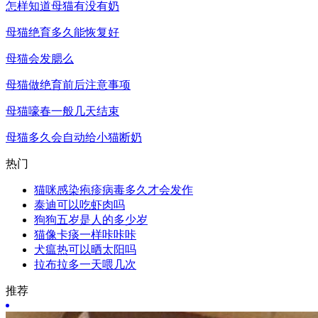
怎样知道母猫有没有奶
母猫绝育多久能恢复好
母猫会发腮么
母猫做绝育前后注意事项
母猫嚎春一般几天结束
母猫多久会自动给小猫断奶
热门
猫咪感染疱疹病毒多久才会发作
泰迪可以吃虾肉吗
狗狗五岁是人的多少岁
猫像卡痰一样咔咔咔
犬瘟热可以晒太阳吗
拉布拉多一天喂几次
推荐