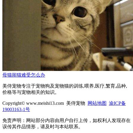
母猫闹猫难受怎么办
美侍宠物专注于宠物狗及宠物猫的训练,喂养,医疗,繁育,品种,
价格等与宠物相关的知识。
Copyright© www.meishi13.com 美侍宠物
网站地图
渝ICP备
19003163-1号
免责声明：网站部分内容由用户自行上传，如权利人发现存在
误传其作品情形，请及时与本站联系。