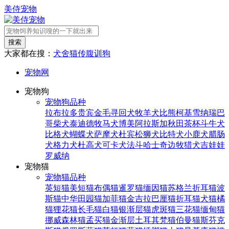
美侍宠物
搜索
大家都在搜：
犬舍
猫传腹
训狗
宠物网
宠物狗
宠物狗品种
拉布拉多
贵宾
金毛寻回犬
牧羊犬
比熊
柯基
雪纳瑞
巴
哥
柴犬
泰迪
德牧
马犬
博美
阿拉斯加
秋田
茶杯
斗牛犬
比格犬
蝴蝶犬
萨摩犬
杜宾
松狮犬
比特犬
小鹿犬
腊肠
犬
格力犬
杜高犬
可卡犬
法斗
哈士奇
边牧
猎犬
吉娃娃
罗威纳
宠物猫
宠物猫品种
英短猫
美短猫
布偶猫
暹罗猫
缅因猫
苏格兰折耳猫
波
斯猫
中华田园猫
加菲猫
金吉拉
巴厘猫
折耳猫
犬猫
橘
猫
狸花猫
长毛猫
白猫
银渐层猫
虎斑猫
三花猫
缅甸猫
挪威森林猫
孟买猫
金渐层
土耳其梵猫
伯曼猫
斯芬克