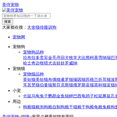
美侍宠物
搜索
大家都在搜：
犬舍
猫传腹
训狗
宠物网
宠物狗
宠物狗品种
拉布拉多
贵宾
金毛寻回犬
牧羊犬
比熊
柯基
雪纳瑞
巴
哈士奇
边牧
猎犬
吉娃娃
罗威纳
宠物猫
宠物猫品种
英短猫
美短猫
布偶猫
暹罗猫
缅因猫
苏格兰折耳猫
波
耳其梵猫
伯曼猫
斯芬克斯猫
俄罗斯蓝猫
茶杯猫
蓝猫
小宠
仓鼠
乌龟
兔子
鹦鹉
金鱼
锦鲤
巴西龟
鸽子
松鼠
豚鼠
孔
周边
狗粮
猫粮
泡狗粮
自制狗粮
干猫粮
干狗粮
龟粮
兔粮
狗
美侍宠物
>
猫咪
>
家里点檀香对猫有害吗