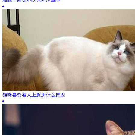
猫咪一两天不吃东西没事吗
猫咪喜欢看人上厕所什么原因