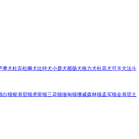
萨摩犬
杜宾
松狮犬
比特犬
小鹿犬
腊肠犬
格力犬
杜高犬
可卡犬
法斗
猫
白猫
银渐层猫
虎斑猫
三花猫
缅甸猫
挪威森林猫
孟买猫
金渐层
土