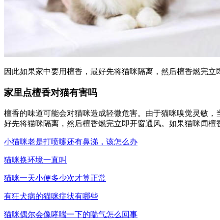
因此如果家中要用檀香，最好先将猫咪隔离，然后檀香燃完立
家里点檀香对猫有害吗
檀香的味道可能会对猫咪造成轻微危害。由于猫咪嗅觉灵敏，
好先将猫咪隔离，然后檀香燃完立即开窗通风。如果猫咪闻檀
小猫咪老是打喷嚏还有鼻涕，该怎么办
猫咪换环境一直叫
猫咪一天小便多少次才算正常
有狂犬病的猫咪症状有哪些
猫咪偶尔会像哮喘一下的喘气怎么回事