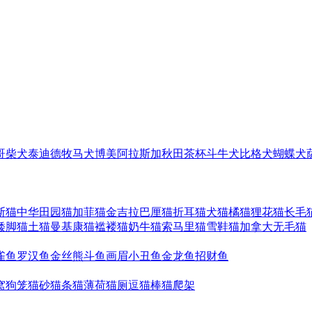
哥
柴犬
泰迪
德牧
马犬
博美
阿拉斯加
秋田
茶杯
斗牛犬
比格犬
蝴蝶犬
斯猫
中华田园猫
加菲猫
金吉拉
巴厘猫
折耳猫
犬猫
橘猫
狸花猫
长毛
矮脚猫
土猫
曼基康猫
褴褛猫
奶牛猫
索马里猫
雪鞋猫
加拿大无毛猫
雀鱼
罗汉鱼
金丝熊
斗鱼
画眉
小丑鱼
金龙鱼
招财鱼
窝
狗笼
猫砂
猫条
猫薄荷
猫厕
逗猫棒
猫爬架