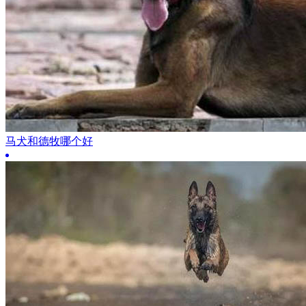
马犬和德牧哪个好