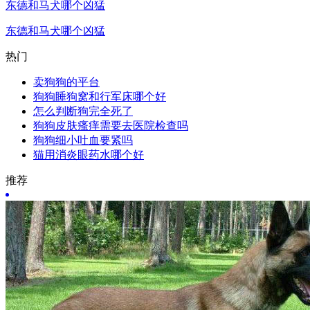
东德和马犬哪个凶猛
东德和马犬哪个凶猛
热门
卖狗狗的平台
狗狗睡狗窝和行军床哪个好
怎么判断狗完全死了
狗狗皮肤瘙痒需要去医院检查吗
狗狗细小吐血要紧吗
猫用消炎眼药水哪个好
推荐