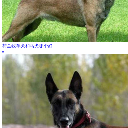
荷兰牧羊犬和马犬哪个好