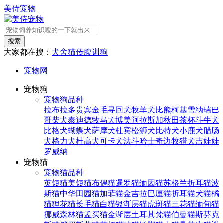
美侍宠物
搜索
大家都在搜：
犬舍
猫传腹
训狗
宠物网
宠物狗
宠物狗品种
拉布拉多
贵宾
金毛寻回犬
牧羊犬
比熊
柯基
雪纳瑞
巴
哥
柴犬
泰迪
德牧
马犬
博美
阿拉斯加
秋田
茶杯
斗牛犬
比格犬
蝴蝶犬
萨摩犬
杜宾
松狮犬
比特犬
小鹿犬
腊肠
犬
格力犬
杜高犬
可卡犬
法斗
哈士奇
边牧
猎犬
吉娃娃
罗威纳
宠物猫
宠物猫品种
英短猫
美短猫
布偶猫
暹罗猫
缅因猫
苏格兰折耳猫
波
斯猫
中华田园猫
加菲猫
金吉拉
巴厘猫
折耳猫
犬猫
橘
猫
狸花猫
长毛猫
白猫
银渐层猫
虎斑猫
三花猫
缅甸猫
挪威森林猫
孟买猫
金渐层
土耳其梵猫
伯曼猫
斯芬克