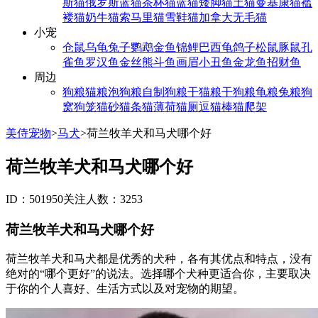
斯猫
俄罗斯蓝猫
茶杯猫
蓝猫
矮脚猫
土猫
曼基康猫
褴
褛猫
奶牛猫
索马里猫
雪鞋猫
加拿大无毛猫
小宠
仓鼠
乌龟
兔子
鹦鹉
金鱼
锦鲤
巴西龟
鸽子
松鼠
豚鼠
孔
雀鱼
罗汉鱼
金丝熊
斗鱼
画眉
小丑鱼
金龙鱼
招财鱼
周边
狗粮
猫粮
泡狗粮
自制狗粮
干猫粮
干狗粮
龟粮
兔粮
狗
窝
狗笼
猫砂
猫条
猫薄荷
猫厕
逗猫棒
猫爬架
美侍宠物
>
马犬
>
荷兰牧羊犬和马犬哪个好
荷兰牧羊犬和马犬哪个好
ID：501950
关注人数：3253
荷兰牧羊犬和马犬哪个好
荷兰牧羊犬和马犬都是优秀的犬种，各有其优点和特点，没有
绝对的“哪个更好”的说法。选择哪个犬种更适合你，主要取决
于你的个人喜好、生活方式以及对宠物的期望。