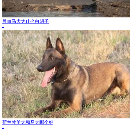
曼血马犬为什么白胡子
荷兰牧羊犬和马犬哪个好