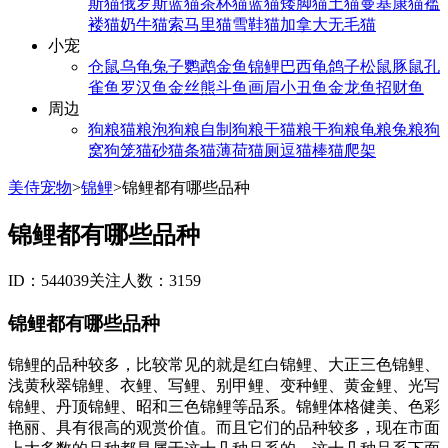
斯猫
俄罗斯蓝猫
茶杯猫
蓝猫
矮脚猫
土猫
曼基康猫
褴
褛猫
奶牛猫
索马里猫
雪鞋猫
加拿大无毛猫
小宠
仓鼠
乌龟
兔子
鹦鹉
金鱼
锦鲤
巴西龟
鸽子
松鼠
豚鼠
孔
雀鱼
罗汉鱼
金丝熊
斗鱼
画眉
小丑鱼
金龙鱼
招财鱼
周边
狗粮
猫粮
泡狗粮
自制狗粮
干猫粮
干狗粮
龟粮
兔粮
狗
窝
狗笼
猫砂
猫条
猫薄荷
猫厕
逗猫棒
猫爬架
美侍宠物
>
锦鲤
>
锦鲤都有哪些品种
锦鲤都有哪些品种
ID：544039
关注人数：3159
锦鲤都有哪些品种
锦鲤的品种较多，比较常见的就是红白锦鲤、大正三色锦鲤、
浅黄秋翠锦鲤、衣鲤、写鲤、别甲鲤、变种鲤、黄金鲤、光写
锦鲤、丹顶锦鲤、昭和三色锦鲤等品系。锦鲤体格健美、色彩
艳丽、具有很高的观赏价值。而且它们的品种较多，现在市面