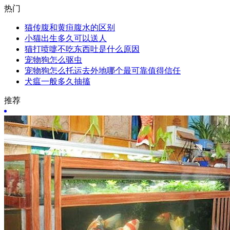
热门
猫传腹和黄疸腹水的区别
小猫出生多久可以送人
猫打喷嚏不吃东西吐是什么原因
宠物狗怎么驱虫
宠物狗怎么托运去外地哪个最可靠值得信任
犬瘟一般多久抽搐
推荐