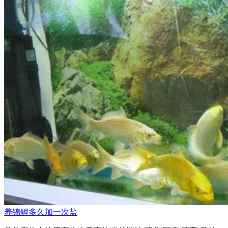
养锦鲤多久加一次盐