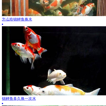
怎么给锦鲤鱼换水
锦鲤鱼多久换一次水