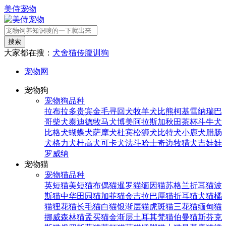
美侍宠物
搜索
大家都在搜：
犬舍
猫传腹
训狗
宠物网
宠物狗
宠物狗品种
拉布拉多
贵宾
金毛寻回犬
牧羊犬
比熊
柯基
雪纳瑞
巴
哥
柴犬
泰迪
德牧
马犬
博美
阿拉斯加
秋田
茶杯
斗牛犬
比格犬
蝴蝶犬
萨摩犬
杜宾
松狮犬
比特犬
小鹿犬
腊肠
犬
格力犬
杜高犬
可卡犬
法斗
哈士奇
边牧
猎犬
吉娃娃
罗威纳
宠物猫
宠物猫品种
英短猫
美短猫
布偶猫
暹罗猫
缅因猫
苏格兰折耳猫
波
斯猫
中华田园猫
加菲猫
金吉拉
巴厘猫
折耳猫
犬猫
橘
猫
狸花猫
长毛猫
白猫
银渐层猫
虎斑猫
三花猫
缅甸猫
挪威森林猫
孟买猫
金渐层
土耳其梵猫
伯曼猫
斯芬克