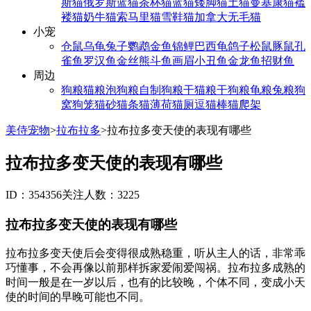
斯猫
俄罗斯蓝猫
茶杯猫
蓝猫
矮脚猫
土猫
曼基康猫
褴
褛猫
奶牛猫
索马里猫
雪鞋猫
加拿大无毛猫
小宠
仓鼠
乌龟
兔子
鹦鹉
金鱼
锦鲤
巴西龟
鸽子
松鼠
豚鼠
孔
雀鱼
罗汉鱼
金丝熊
斗鱼
画眉
小丑鱼
金龙鱼
招财鱼
周边
狗粮
猫粮
泡狗粮
自制狗粮
干猫粮
干狗粮
龟粮
兔粮
狗
窝
狗笼
猫砂
猫条
猫薄荷
猫厕
逗猫棒
猫爬架
美侍宠物
>
拉布拉多
>
拉布拉多变天使的表现有哪些
拉布拉多变天使的表现有哪些
ID：354356
关注人数：3225
拉布拉多变天使的表现有哪些
拉布拉多变天使后会变得很成熟稳重，听从主人的话，非常乖
巧懂事，不会再像以前那样拆家爱闹爱闯祸。拉布拉多成熟的
时间一般是在一岁以后，也有的比较晚，个体不同，变成小天
使的时间的早晚可能也不同。