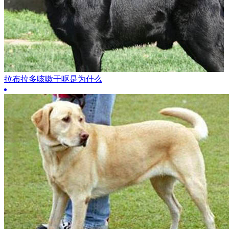
拉布拉多咳嗽干呕是为什么