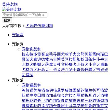
美侍宠物
搜索
大家都在搜：
犬舍
猫传腹
训狗
宠物网
宠物狗
宠物狗品种
拉布拉多
贵宾
金毛寻回犬
牧羊犬
比熊
柯基
雪纳瑞
巴
哥
柴犬
泰迪
德牧
马犬
博美
阿拉斯加
秋田
茶杯
斗牛犬
比格犬
蝴蝶犬
萨摩犬
杜宾
松狮犬
比特犬
小鹿犬
腊肠
犬
格力犬
杜高犬
可卡犬
法斗
哈士奇
边牧
猎犬
吉娃娃
罗威纳
宠物猫
宠物猫品种
英短猫
美短猫
布偶猫
暹罗猫
缅因猫
苏格兰折耳猫
波
斯猫
中华田园猫
加菲猫
金吉拉
巴厘猫
折耳猫
犬猫
橘
猫
狸花猫
长毛猫
白猫
银渐层猫
虎斑猫
三花猫
缅甸猫
挪威森林猫
孟买猫
金渐层
土耳其梵猫
伯曼猫
斯芬克