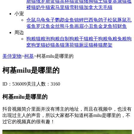
斯猫
俄罗斯蓝猫
茶杯猫
蓝猫
矮脚猫
土猫
曼基康猫
褴
褛猫
奶牛猫
索马里猫
雪鞋猫
加拿大无毛猫
小宠
仓鼠
乌龟
兔子
鹦鹉
金鱼
锦鲤
巴西龟
鸽子
松鼠
豚鼠
孔
雀鱼
罗汉鱼
金丝熊
斗鱼
画眉
小丑鱼
金龙鱼
招财鱼
周边
狗粮
猫粮
泡狗粮
自制狗粮
干猫粮
干狗粮
龟粮
兔粮
狗
窝
狗笼
猫砂
猫条
猫薄荷
猫厕
逗猫棒
猫爬架
美侍宠物
>
柯基
>
柯基milu是哪里的
柯基milu是哪里的
ID：536009
关注人数：3160
柯基milu是哪里的
抖音视频简介里面并没有博主的地址，而且在视频中，也没有
出现过主人的声音，所以大家都不知道柯基milu是哪里的，不
过它的视频真的很有趣！