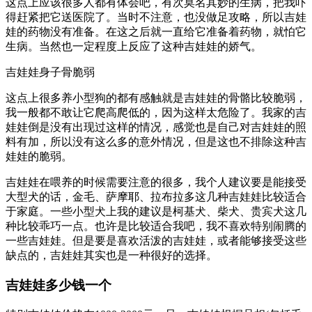
这点上应该很多人都有体会吧，有次莫名其妙的生病，把我吓
得赶紧把它送医院了。当时不注意，也没做足攻略，所以吉娃
娃的药物没有准备。在这之后就一直给它准备着药物，就怕它
生病。当然也一定程度上反应了这种吉娃娃的娇气。
吉娃娃身子骨脆弱
这点上很多养小型狗的都有感触就是吉娃娃的骨骼比较脆弱，
我一般都不敢让它爬高爬低的，因为这样太危险了。我家的吉
娃娃倒是没有出现过这样的情况，感觉也是自己对吉娃娃的照
料有加，所以没有这么多的意外情况，但是这也不排除这种吉
娃娃的脆弱。
吉娃娃在喂养的时候需要注意的很多，我个人建议要是能接受
大型犬的话，金毛、萨摩耶、拉布拉多这几种吉娃娃比较适合
于家庭。一些小型犬上我的建议是柯基犬、柴犬、贵宾犬这几
种比较乖巧一点。也许是比较适合我吧，我不喜欢特别闹腾的
一些吉娃娃。但是要是喜欢活泼的吉娃娃，或者能够接受这些
缺点的，吉娃娃其实也是一种很好的选择。
吉娃娃多少钱一个