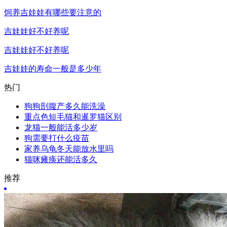
饲养吉娃娃有哪些要注意的
吉娃娃好不好养呢
吉娃娃好不好养呢
吉娃娃的寿命一般是多少年
热门
狗狗剖腹产多久能洗澡
重点色短毛猫和暹罗猫区别
龙猫一般能活多少岁
狗需要打什么疫苗
家养乌龟冬天能放水里吗
猫咪瘫痪还能活多久
推荐