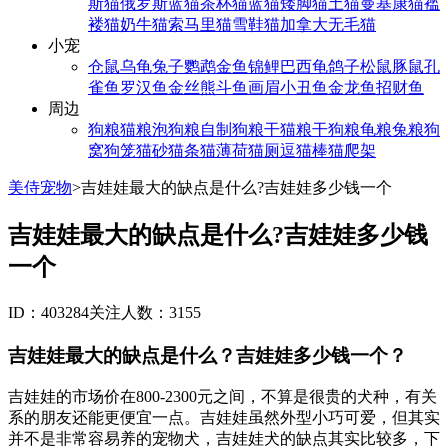
斯猫
俄罗斯蓝猫
茶杯猫
蓝猫
矮脚猫
土猫
曼基康猫
褴
褛猫
奶牛猫
索马里猫
雪鞋猫
加拿大无毛猫
小宠
仓鼠
乌龟
兔子
鹦鹉
金鱼
锦鲤
巴西龟
鸽子
松鼠
豚鼠
孔
雀鱼
罗汉鱼
金丝熊
斗鱼
画眉
小丑鱼
金龙鱼
招财鱼
周边
狗粮
猫粮
泡狗粮
自制狗粮
干猫粮
干狗粮
龟粮
兔粮
狗
窝
狗笼
猫砂
猫条
猫薄荷
猫厕
逗猫棒
猫爬架
美侍宠物
>
吉娃娃最大的缺点是什么?吉娃娃多少钱一个
吉娃娃最大的缺点是什么?吉娃娃多少钱
一个
ID：403284
关注人数：3155
吉娃娃最大的缺点是什么？吉娃娃多少钱一个？
吉娃娃的市场价在800-2300元之间，不算是很贵的犬种，有关
系的朋友还能更便宜一点。吉娃娃虽然外型小巧可爱，但其实
并不是非常容易养的宠物犬，吉娃娃犬的缺点其实比较多，下