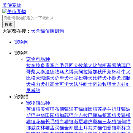
美侍宠物
搜索
大家都在搜：
犬舍
猫传腹
训狗
宠物网
宠物狗
宠物狗品种
拉布拉多
贵宾
金毛寻回犬
牧羊犬
比熊
柯基
雪纳瑞
巴
哥
柴犬
泰迪
德牧
马犬
博美
阿拉斯加
秋田
茶杯
斗牛犬
比格犬
蝴蝶犬
萨摩犬
杜宾
松狮犬
比特犬
小鹿犬
腊肠
犬
格力犬
杜高犬
可卡犬
法斗
哈士奇
边牧
猎犬
吉娃娃
罗威纳
宠物猫
宠物猫品种
英短猫
美短猫
布偶猫
暹罗猫
缅因猫
苏格兰折耳猫
波
斯猫
中华田园猫
加菲猫
金吉拉
巴厘猫
折耳猫
犬猫
橘
猫
狸花猫
长毛猫
白猫
银渐层猫
虎斑猫
三花猫
缅甸猫
挪威森林猫
孟买猫
金渐层
土耳其梵猫
伯曼猫
斯芬克