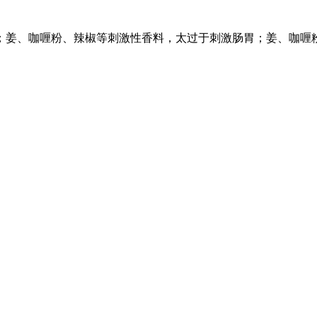
；姜、咖喱粉、辣椒等刺激性香料，太过于刺激肠胃；姜、咖喱