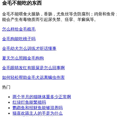
金毛不能吃的东西
金毛不能喂食火腿肠，香肠，尤鱼丝等含防腐剂；鸡骨和鱼骨
能会产生有毒物质而引起尿失禁、痉挛、羊癜疯等。
怎么样给金毛梳毛
金毛狗能吃桃子吗
金毛幼犬怎么训练才听话懂事
夏天怎么照顾金毛狗狗
金毛眼睛发红有眼屎是怎么回事啊
如何轻松帮助金毛犬远离螨虫伤害
热门
两个半月的猫咪体重多少正常啊
红绿灯鱼能繁殖吗
鹦鹉鱼和招财鱼能够混养吗
猫喜欢舔主人的手是为什么