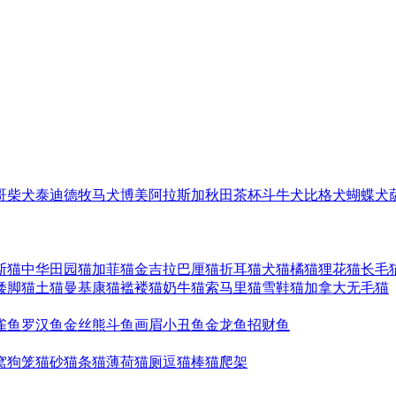
哥
柴犬
泰迪
德牧
马犬
博美
阿拉斯加
秋田
茶杯
斗牛犬
比格犬
蝴蝶犬
斯猫
中华田园猫
加菲猫
金吉拉
巴厘猫
折耳猫
犬猫
橘猫
狸花猫
长毛
矮脚猫
土猫
曼基康猫
褴褛猫
奶牛猫
索马里猫
雪鞋猫
加拿大无毛猫
雀鱼
罗汉鱼
金丝熊
斗鱼
画眉
小丑鱼
金龙鱼
招财鱼
窝
狗笼
猫砂
猫条
猫薄荷
猫厕
逗猫棒
猫爬架