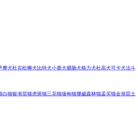
萨摩犬
杜宾
松狮犬
比特犬
小鹿犬
腊肠犬
格力犬
杜高犬
可卡犬
法斗
猫
白猫
银渐层猫
虎斑猫
三花猫
缅甸猫
挪威森林猫
孟买猫
金渐层
土