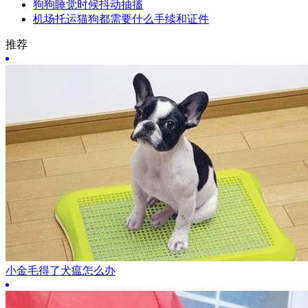
狗狗睡觉时候抖动抽搐
机场托运猫狗都需要什么手续和证件
推荐
小金毛得了犬瘟怎么办