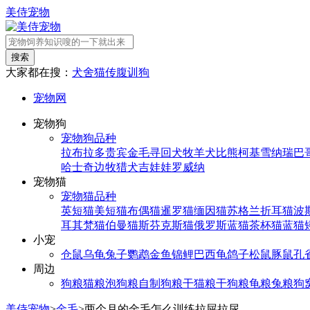
美侍宠物
搜索
大家都在搜：
犬舍
猫传腹
训狗
宠物网
宠物狗
宠物狗品种
拉布拉多
贵宾
金毛寻回犬
牧羊犬
比熊
柯基
雪纳瑞
巴
哈士奇
边牧
猎犬
吉娃娃
罗威纳
宠物猫
宠物猫品种
英短猫
美短猫
布偶猫
暹罗猫
缅因猫
苏格兰折耳猫
波
耳其梵猫
伯曼猫
斯芬克斯猫
俄罗斯蓝猫
茶杯猫
蓝猫
小宠
仓鼠
乌龟
兔子
鹦鹉
金鱼
锦鲤
巴西龟
鸽子
松鼠
豚鼠
孔
周边
狗粮
猫粮
泡狗粮
自制狗粮
干猫粮
干狗粮
龟粮
兔粮
狗
美侍宠物
>
金毛
>
两个月的金毛怎么训练拉屎拉尿