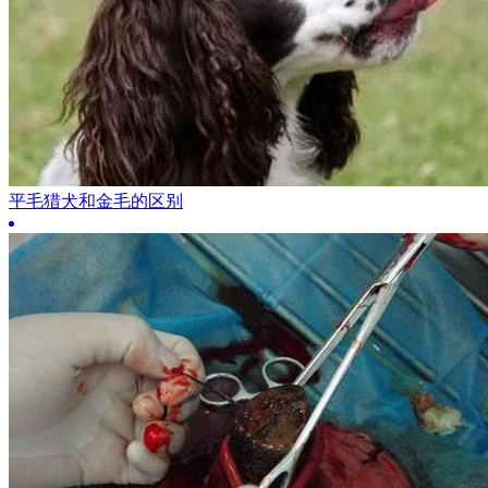
平毛猎犬和金毛的区别