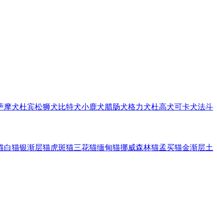
萨摩犬
杜宾
松狮犬
比特犬
小鹿犬
腊肠犬
格力犬
杜高犬
可卡犬
法斗
猫
白猫
银渐层猫
虎斑猫
三花猫
缅甸猫
挪威森林猫
孟买猫
金渐层
土