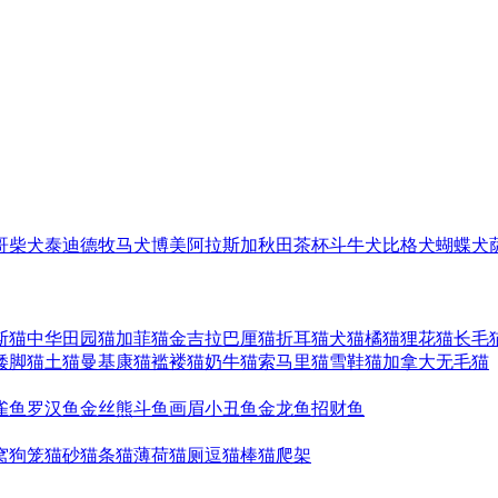
哥
柴犬
泰迪
德牧
马犬
博美
阿拉斯加
秋田
茶杯
斗牛犬
比格犬
蝴蝶犬
斯猫
中华田园猫
加菲猫
金吉拉
巴厘猫
折耳猫
犬猫
橘猫
狸花猫
长毛
矮脚猫
土猫
曼基康猫
褴褛猫
奶牛猫
索马里猫
雪鞋猫
加拿大无毛猫
雀鱼
罗汉鱼
金丝熊
斗鱼
画眉
小丑鱼
金龙鱼
招财鱼
窝
狗笼
猫砂
猫条
猫薄荷
猫厕
逗猫棒
猫爬架