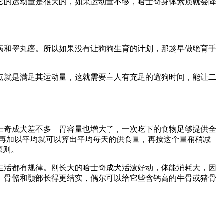
它的运动量是很大的，如果运动量不够，哈士奇身体素质就会降
病和睾丸癌。所以如果没有让狗狗生育的计划，那趁早做绝育手
点就是满足其运动量，这就需要主人有充足的遛狗时间，能让二
哈士奇成犬差不多，胃容量也增大了，一次吃下的食物足够提供全
，再加以平均就可以算出平均每天的供食量，再按这个量稍稍减
原则。
生活都有规律。刚长大的哈士奇成犬活泼好动，体能消耗大，因
、骨骼和颚部长得更结实，偶尔可以给它些含钙高的牛骨或猪骨