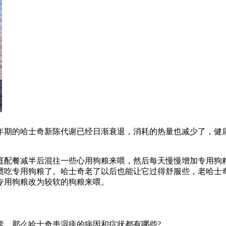
年期的哈士奇新陈代谢已经日渐衰退，消耗的热量也减少了，健
配餐减半后混往一些心用狗粮来喂，然后每天慢慢增加专用狗粮
惯吃专用狗粮了。哈士奇老了以后也能让它过得舒服些，老哈士
专用狗粮改为较软的狗粮来喂。
素，那么哈士奇患湿疹的病因和症状都有哪些?