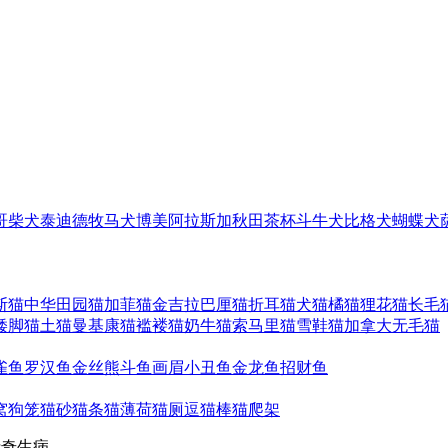
哥
柴犬
泰迪
德牧
马犬
博美
阿拉斯加
秋田
茶杯
斗牛犬
比格犬
蝴蝶犬
斯猫
中华田园猫
加菲猫
金吉拉
巴厘猫
折耳猫
犬猫
橘猫
狸花猫
长毛
矮脚猫
土猫
曼基康猫
褴褛猫
奶牛猫
索马里猫
雪鞋猫
加拿大无毛猫
雀鱼
罗汉鱼
金丝熊
斗鱼
画眉
小丑鱼
金龙鱼
招财鱼
窝
狗笼
猫砂
猫条
猫薄荷
猫厕
逗猫棒
猫爬架
士奇生病