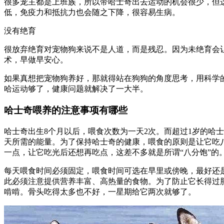
很多宠主都是上班族，所以带哈士奇出去运动的机会很少，但
低，免疫力和抵抗力也会随之下降，很容易生病。
没有绝育
很放弃绝育对宠物狗来说不是人道，而是残忍。因为未绝育会
术，早做早安心。
如果真想把宠物狗养好，那就得站在狗狗的角度思考，用科学
哈运动够了，健康问题就解决了一大半。
哈士奇喂养的注意事项有哪些
哈士奇出生8个月以后，喂食次数为一天2次。而超过1岁的哈
天所需的能量。为了保持哈士奇的健康，喂食的原则是让它吃八
一点，让它吃光后还想再吃点，这差不多就是所谓“八分饱”的
每天喂食时间必须固定，喂食时间可选在早里或傍晚，最好还
此必须注意提供营养丰富、高热量的食物。为了防止它长得过
啃啃。骨头吃得太多也不好，一星期给它两次就够了。