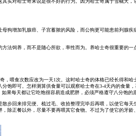
这其实对哈士奇来说是很不好的行为。因为哈士奇属于雪橇犬，
让母狗增加乳腺癌、子宫蓄脓的风险，而公狗更可能患前列腺疾
的方法饲养，而不是随心所欲，率性而为。养哈士奇很重要的一
士奇，喂食次数应改为一天1次。这时哈士奇的体格已经长得和
分饱即可。怎样测算供食量可以观察哈士奇在3-4天内的食量
。如果每天都让它吃饱很容易造成肥胖，必须严格遵守八分饱的
是散步回来排完便、梳过毛、收拾整理完毕后再喂，以使它每天
胖，除正餐以外，尽量不要再喂其它食物。不过为了使它的牙龄