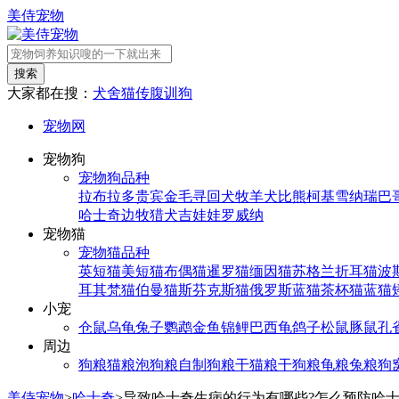
美侍宠物
搜索
大家都在搜：
犬舍
猫传腹
训狗
宠物网
宠物狗
宠物狗品种
拉布拉多
贵宾
金毛寻回犬
牧羊犬
比熊
柯基
雪纳瑞
巴
哈士奇
边牧
猎犬
吉娃娃
罗威纳
宠物猫
宠物猫品种
英短猫
美短猫
布偶猫
暹罗猫
缅因猫
苏格兰折耳猫
波
耳其梵猫
伯曼猫
斯芬克斯猫
俄罗斯蓝猫
茶杯猫
蓝猫
小宠
仓鼠
乌龟
兔子
鹦鹉
金鱼
锦鲤
巴西龟
鸽子
松鼠
豚鼠
孔
周边
狗粮
猫粮
泡狗粮
自制狗粮
干猫粮
干狗粮
龟粮
兔粮
狗
美侍宠物
>
哈士奇
>
导致哈士奇生病的行为有哪些?怎么预防哈