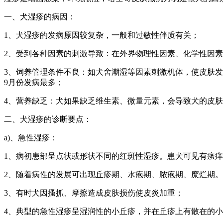
一、犬湿疹的病因：
1、犬湿疹的发病原因较复杂，一般和过敏性伴质有关；
2、受到各种因素的刺激导致：在外界物理性因素、化学性因
3、饲养管理条件不良：如犬舍潮湿等因素刺激机体，使皮肤
9月份发病最多；
4、营养缺乏：犬如果缺乏维生素、微量元素，会导致犬的皮
二、犬湿疹的诊断要点：
a)、急性湿疹：
1、病初患部呈点状或形状不同的红斑性湿疹。患犬可见有瘙
2、随着病性的发展可出现丘疹期、水疱期、脓疱期、糜烂期
3、有时犬因搔抓、摩擦造成皮肤损伤使皮炎加重；
4、典型的急性湿疹呈湿润性的小丘疹，并在丘疹上有散在的