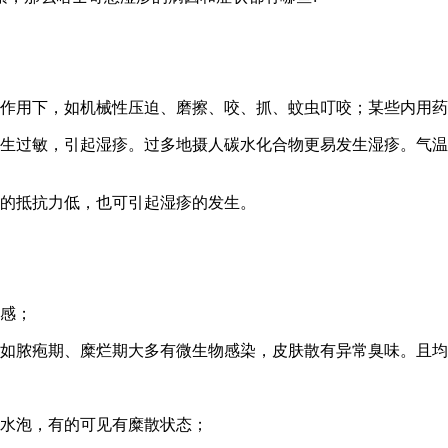
素作用下，如机械性压迫、磨擦、咬、抓、蚊虫叮咬；某些内用
发生过敏，引起湿疹。过多地摄人碳水化合物更易发生湿疹。气温
肤的抵抗力低，也可引起湿疹的发生。
痒感；
。如脓疱期、糜烂期大多有微生物感染，皮肤散有异常臭味。且
小水泡，有的可见有糜散状态；