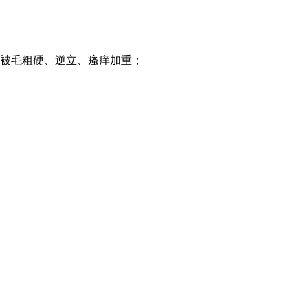
、被毛粗硬、逆立、瘙痒加重；