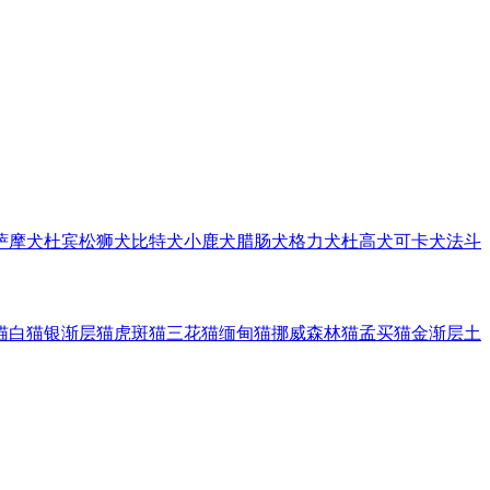
萨摩犬
杜宾
松狮犬
比特犬
小鹿犬
腊肠犬
格力犬
杜高犬
可卡犬
法斗
猫
白猫
银渐层猫
虎斑猫
三花猫
缅甸猫
挪威森林猫
孟买猫
金渐层
土