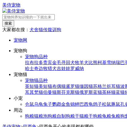
美侍宠物
搜索
大家都在搜：
犬舍
猫传腹
训狗
宠物网
宠物狗
宠物狗品种
拉布拉多
贵宾
金毛寻回犬
牧羊犬
比熊
柯基
雪纳瑞
巴
哈士奇
边牧
猎犬
吉娃娃
罗威纳
宠物猫
宠物猫品种
英短猫
美短猫
布偶猫
暹罗猫
缅因猫
苏格兰折耳猫
波
耳其梵猫
伯曼猫
斯芬克斯猫
俄罗斯蓝猫
茶杯猫
蓝猫
小宠
仓鼠
乌龟
兔子
鹦鹉
金鱼
锦鲤
巴西龟
鸽子
松鼠
豚鼠
孔
周边
狗粮
猫粮
泡狗粮
自制狗粮
干猫粮
干狗粮
龟粮
兔粮
狗
美侍宠物
>
巴西龟
>
巴西龟开心的表现都有哪些