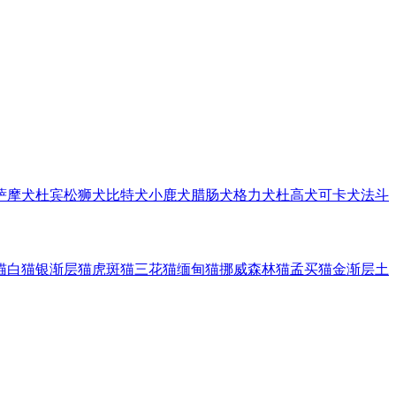
萨摩犬
杜宾
松狮犬
比特犬
小鹿犬
腊肠犬
格力犬
杜高犬
可卡犬
法斗
猫
白猫
银渐层猫
虎斑猫
三花猫
缅甸猫
挪威森林猫
孟买猫
金渐层
土