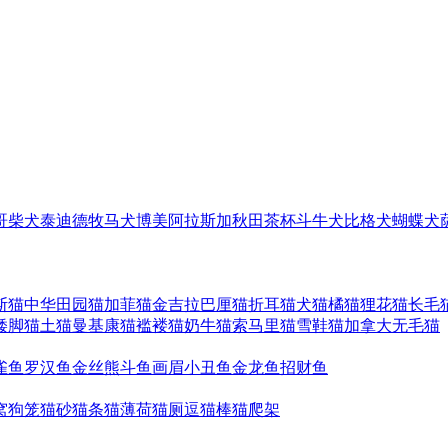
哥
柴犬
泰迪
德牧
马犬
博美
阿拉斯加
秋田
茶杯
斗牛犬
比格犬
蝴蝶犬
斯猫
中华田园猫
加菲猫
金吉拉
巴厘猫
折耳猫
犬猫
橘猫
狸花猫
长毛
矮脚猫
土猫
曼基康猫
褴褛猫
奶牛猫
索马里猫
雪鞋猫
加拿大无毛猫
雀鱼
罗汉鱼
金丝熊
斗鱼
画眉
小丑鱼
金龙鱼
招财鱼
窝
狗笼
猫砂
猫条
猫薄荷
猫厕
逗猫棒
猫爬架