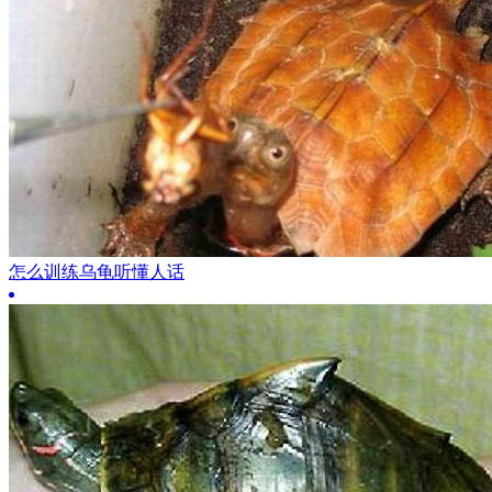
怎么训练乌龟听懂人话