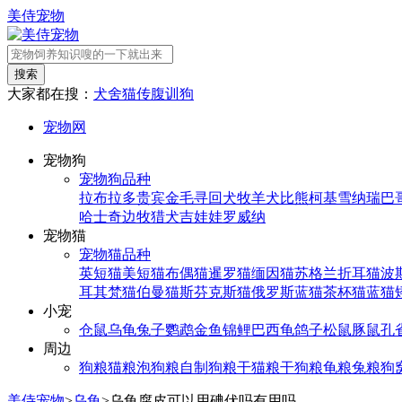
美侍宠物
搜索
大家都在搜：
犬舍
猫传腹
训狗
宠物网
宠物狗
宠物狗品种
拉布拉多
贵宾
金毛寻回犬
牧羊犬
比熊
柯基
雪纳瑞
巴
哈士奇
边牧
猎犬
吉娃娃
罗威纳
宠物猫
宠物猫品种
英短猫
美短猫
布偶猫
暹罗猫
缅因猫
苏格兰折耳猫
波
耳其梵猫
伯曼猫
斯芬克斯猫
俄罗斯蓝猫
茶杯猫
蓝猫
小宠
仓鼠
乌龟
兔子
鹦鹉
金鱼
锦鲤
巴西龟
鸽子
松鼠
豚鼠
孔
周边
狗粮
猫粮
泡狗粮
自制狗粮
干猫粮
干狗粮
龟粮
兔粮
狗
美侍宠物
>
乌龟
>
乌龟腐皮可以用碘伏吗有用吗