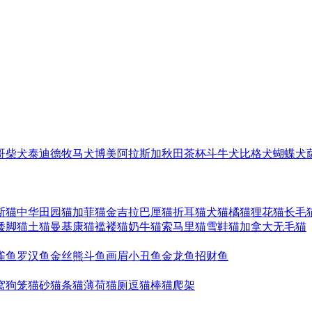
哥
柴犬
泰迪
德牧
马犬
博美
阿拉斯加
秋田
茶杯
斗牛犬
比格犬
蝴蝶犬
斯猫
中华田园猫
加菲猫
金吉拉
巴厘猫
折耳猫
犬猫
橘猫
狸花猫
长毛
矮脚猫
土猫
曼基康猫
褴褛猫
奶牛猫
索马里猫
雪鞋猫
加拿大无毛猫
雀鱼
罗汉鱼
金丝熊
斗鱼
画眉
小丑鱼
金龙鱼
招财鱼
窝
狗笼
猫砂
猫条
猫薄荷
猫厕
逗猫棒
猫爬架