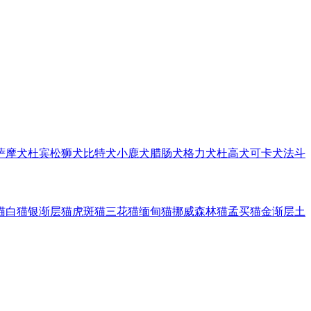
萨摩犬
杜宾
松狮犬
比特犬
小鹿犬
腊肠犬
格力犬
杜高犬
可卡犬
法斗
猫
白猫
银渐层猫
虎斑猫
三花猫
缅甸猫
挪威森林猫
孟买猫
金渐层
土