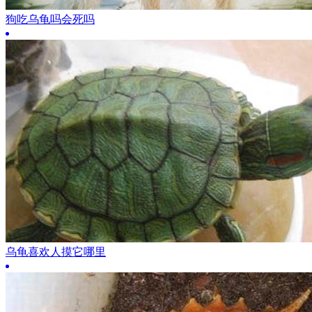
狗吃乌龟吗会死吗
乌龟喜欢人摸它哪里