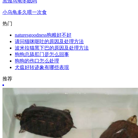
黑颈乌龟冬眠吗
小乌龟多久喂一次食
热门
naturesgoodness狗粮好不好
请问猫咪呕吐的原因及处理方法
波米拉猫黑下巴的原因及处理方法
狗狗总舔肛门是怎么回事
狗狗的伤口怎么处理
犬瘟好转迹象有哪些表现
推荐