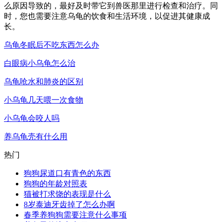
么原因导致的，最好及时带它到兽医那里进行检查和治疗。同
时，您也需要注意乌龟的饮食和生活环境，以促进其健康成
长。
乌龟冬眠后不吃东西怎么办
白眼病小乌龟怎么治
乌龟呛水和肺炎的区别
小乌龟几天喂一次食物
小乌龟会咬人吗
养乌龟壳有什么用
热门
狗狗尿道口有青色的东西
狗狗的年龄对照表
猫被打求饶的表现是什么
8岁泰迪牙齿掉了怎么办啊
春季养狗狗需要注意什么事项