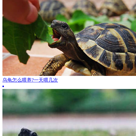
乌龟怎么喂养?一天喂几次