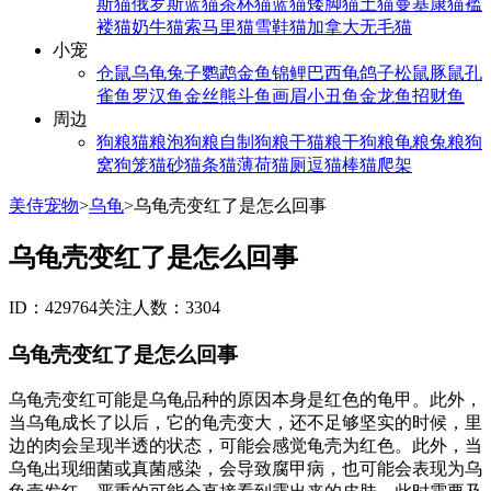
斯猫
俄罗斯蓝猫
茶杯猫
蓝猫
矮脚猫
土猫
曼基康猫
褴
褛猫
奶牛猫
索马里猫
雪鞋猫
加拿大无毛猫
小宠
仓鼠
乌龟
兔子
鹦鹉
金鱼
锦鲤
巴西龟
鸽子
松鼠
豚鼠
孔
雀鱼
罗汉鱼
金丝熊
斗鱼
画眉
小丑鱼
金龙鱼
招财鱼
周边
狗粮
猫粮
泡狗粮
自制狗粮
干猫粮
干狗粮
龟粮
兔粮
狗
窝
狗笼
猫砂
猫条
猫薄荷
猫厕
逗猫棒
猫爬架
美侍宠物
>
乌龟
>
乌龟壳变红了是怎么回事
乌龟壳变红了是怎么回事
ID：429764
关注人数：3304
乌龟壳变红了是怎么回事
乌龟壳变红可能是乌龟品种的原因本身是红色的龟甲。此外，
当乌龟成长了以后，它的龟壳变大，还不足够坚实的时候，里
边的肉会呈现半透的状态，可能会感觉龟壳为红色。此外，当
乌龟出现细菌或真菌感染，会导致腐甲病，也可能会表现为乌