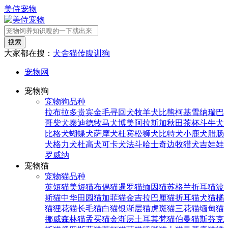
美侍宠物
搜索
大家都在搜：
犬舍
猫传腹
训狗
宠物网
宠物狗
宠物狗品种
拉布拉多
贵宾
金毛寻回犬
牧羊犬
比熊
柯基
雪纳瑞
巴
哥
柴犬
泰迪
德牧
马犬
博美
阿拉斯加
秋田
茶杯
斗牛犬
比格犬
蝴蝶犬
萨摩犬
杜宾
松狮犬
比特犬
小鹿犬
腊肠
犬
格力犬
杜高犬
可卡犬
法斗
哈士奇
边牧
猎犬
吉娃娃
罗威纳
宠物猫
宠物猫品种
英短猫
美短猫
布偶猫
暹罗猫
缅因猫
苏格兰折耳猫
波
斯猫
中华田园猫
加菲猫
金吉拉
巴厘猫
折耳猫
犬猫
橘
猫
狸花猫
长毛猫
白猫
银渐层猫
虎斑猫
三花猫
缅甸猫
挪威森林猫
孟买猫
金渐层
土耳其梵猫
伯曼猫
斯芬克