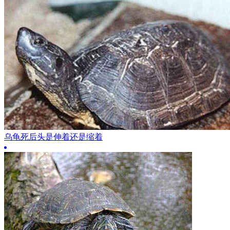
乌龟死后头是伸着还是缩着