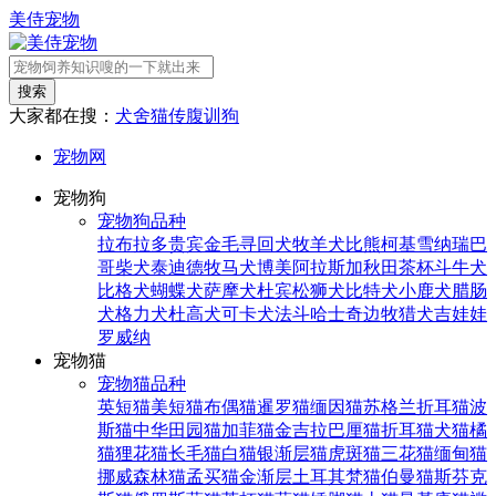
美侍宠物
搜索
大家都在搜：
犬舍
猫传腹
训狗
宠物网
宠物狗
宠物狗品种
拉布拉多
贵宾
金毛寻回犬
牧羊犬
比熊
柯基
雪纳瑞
巴
哥
柴犬
泰迪
德牧
马犬
博美
阿拉斯加
秋田
茶杯
斗牛犬
比格犬
蝴蝶犬
萨摩犬
杜宾
松狮犬
比特犬
小鹿犬
腊肠
犬
格力犬
杜高犬
可卡犬
法斗
哈士奇
边牧
猎犬
吉娃娃
罗威纳
宠物猫
宠物猫品种
英短猫
美短猫
布偶猫
暹罗猫
缅因猫
苏格兰折耳猫
波
斯猫
中华田园猫
加菲猫
金吉拉
巴厘猫
折耳猫
犬猫
橘
猫
狸花猫
长毛猫
白猫
银渐层猫
虎斑猫
三花猫
缅甸猫
挪威森林猫
孟买猫
金渐层
土耳其梵猫
伯曼猫
斯芬克