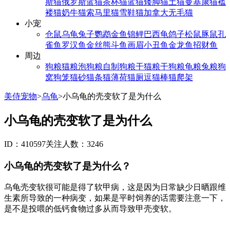
斯猫
俄罗斯蓝猫
茶杯猫
蓝猫
矮脚猫
土猫
曼基康猫
褴
褛猫
奶牛猫
索马里猫
雪鞋猫
加拿大无毛猫
小宠
仓鼠
乌龟
兔子
鹦鹉
金鱼
锦鲤
巴西龟
鸽子
松鼠
豚鼠
孔
雀鱼
罗汉鱼
金丝熊
斗鱼
画眉
小丑鱼
金龙鱼
招财鱼
周边
狗粮
猫粮
泡狗粮
自制狗粮
干猫粮
干狗粮
龟粮
兔粮
狗
窝
狗笼
猫砂
猫条
猫薄荷
猫厕
逗猫棒
猫爬架
美侍宠物
>
乌龟
>
小乌龟的壳变软了是为什么
小乌龟的壳变软了是为什么
ID：410597
关注人数：3246
小乌龟的壳变软了是为什么？
乌龟壳变软很可能是得了软甲病，这是因为日常缺少日晒跟维
生素所导致的一种病变，如果是平时饲养的话需要注意一下，
是不是投喂的低钙食物过多从而导致甲壳变软。