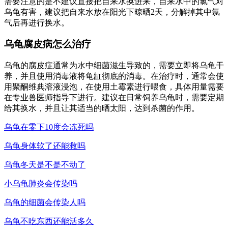
需要注意的是不建议直接把自来水换进来，自来水中的氯气对
乌龟有害，建议把自来水放在阳光下晾晒2天，分解掉其中氯
气后再进行换水。
乌龟腐皮病怎么治疗
乌龟的腐皮症通常为水中细菌滋生导致的，需要立即将乌龟干
养，并且使用消毒液将龟缸彻底的消毒。在治疗时，通常会使
用聚酮维典溶液浸泡，在使用土霉素进行喂食，具体用量需要
在专业兽医师指导下进行。建议在日常饲养乌龟时，需要定期
给其换水，并且让其适当的晒太阳，达到杀菌的作用。
乌龟在零下10度会冻死吗
乌龟身体软了还能救吗
乌龟冬天是不是不动了
小乌龟肺炎会传染吗
乌龟的细菌会传染人吗
乌龟不吃东西还能活多久