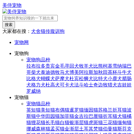
美侍宠物
搜索
大家都在搜：
犬舍
猫传腹
训狗
宠物网
宠物狗
宠物狗品种
拉布拉多
贵宾
金毛寻回犬
牧羊犬
比熊
柯基
雪纳瑞
巴
哥
柴犬
泰迪
德牧
马犬
博美
阿拉斯加
秋田
茶杯
斗牛犬
比格犬
蝴蝶犬
萨摩犬
杜宾
松狮犬
比特犬
小鹿犬
腊肠
犬
格力犬
杜高犬
可卡犬
法斗
哈士奇
边牧
猎犬
吉娃娃
罗威纳
宠物猫
宠物猫品种
英短猫
美短猫
布偶猫
暹罗猫
缅因猫
苏格兰折耳猫
波
斯猫
中华田园猫
加菲猫
金吉拉
巴厘猫
折耳猫
犬猫
橘
猫
狸花猫
长毛猫
白猫
银渐层猫
虎斑猫
三花猫
缅甸猫
挪威森林猫
孟买猫
金渐层
土耳其梵猫
伯曼猫
斯芬克