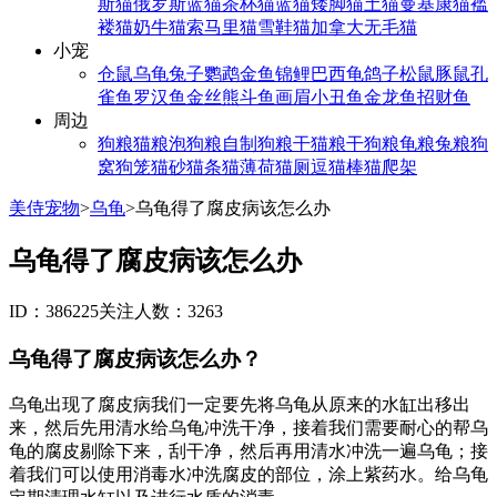
斯猫
俄罗斯蓝猫
茶杯猫
蓝猫
矮脚猫
土猫
曼基康猫
褴
褛猫
奶牛猫
索马里猫
雪鞋猫
加拿大无毛猫
小宠
仓鼠
乌龟
兔子
鹦鹉
金鱼
锦鲤
巴西龟
鸽子
松鼠
豚鼠
孔
雀鱼
罗汉鱼
金丝熊
斗鱼
画眉
小丑鱼
金龙鱼
招财鱼
周边
狗粮
猫粮
泡狗粮
自制狗粮
干猫粮
干狗粮
龟粮
兔粮
狗
窝
狗笼
猫砂
猫条
猫薄荷
猫厕
逗猫棒
猫爬架
美侍宠物
>
乌龟
>
乌龟得了腐皮病该怎么办
乌龟得了腐皮病该怎么办
ID：386225
关注人数：3263
乌龟得了腐皮病该怎么办？
乌龟出现了腐皮病我们一定要先将乌龟从原来的水缸出移出
来，然后先用清水给乌龟冲洗干净，接着我们需要耐心的帮乌
龟的腐皮剔除下来，刮干净，然后再用清水冲洗一遍乌龟；接
着我们可以使用消毒水冲洗腐皮的部位，涂上紫药水。给乌龟