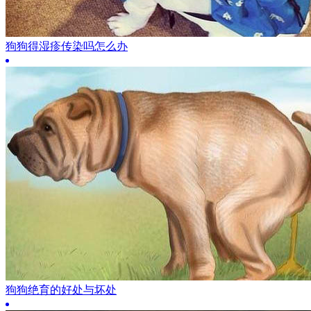
狗狗得湿疹传染吗怎么办
狗狗绝育的好处与坏处