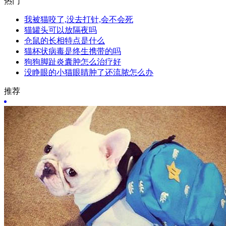
热门
我被猫咬了,没去打针,会不会死
猫罐头可以放隔夜吗
仓鼠的长相特点是什么
猫杯状病毒是终生携带的吗
狗狗脚趾炎囊肿怎么治疗好
没睁眼的小猫眼睛肿了还流脓怎么办
推荐