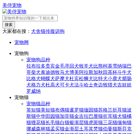
美侍宠物
搜索
大家都在搜：
犬舍
猫传腹
训狗
宠物网
宠物狗
宠物狗品种
拉布拉多
贵宾
金毛寻回犬
牧羊犬
比熊
柯基
雪纳瑞
巴
哥
柴犬
泰迪
德牧
马犬
博美
阿拉斯加
秋田
茶杯
斗牛犬
比格犬
蝴蝶犬
萨摩犬
杜宾
松狮犬
比特犬
小鹿犬
腊肠
犬
格力犬
杜高犬
可卡犬
法斗
哈士奇
边牧
猎犬
吉娃娃
罗威纳
宠物猫
宠物猫品种
英短猫
美短猫
布偶猫
暹罗猫
缅因猫
苏格兰折耳猫
波
斯猫
中华田园猫
加菲猫
金吉拉
巴厘猫
折耳猫
犬猫
橘
猫
狸花猫
长毛猫
白猫
银渐层猫
虎斑猫
三花猫
缅甸猫
挪威森林猫
孟买猫
金渐层
土耳其梵猫
伯曼猫
斯芬克