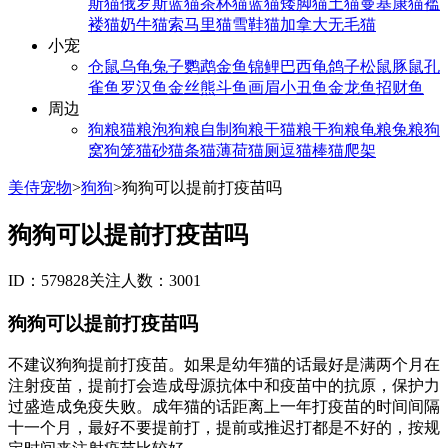
斯猫
俄罗斯蓝猫
茶杯猫
蓝猫
矮脚猫
土猫
曼基康猫
褴
褛猫
奶牛猫
索马里猫
雪鞋猫
加拿大无毛猫
小宠
仓鼠
乌龟
兔子
鹦鹉
金鱼
锦鲤
巴西龟
鸽子
松鼠
豚鼠
孔
雀鱼
罗汉鱼
金丝熊
斗鱼
画眉
小丑鱼
金龙鱼
招财鱼
周边
狗粮
猫粮
泡狗粮
自制狗粮
干猫粮
干狗粮
龟粮
兔粮
狗
窝
狗笼
猫砂
猫条
猫薄荷
猫厕
逗猫棒
猫爬架
美侍宠物
>
狗狗
>
狗狗可以提前打疫苗吗
狗狗可以提前打疫苗吗
ID：579828
关注人数：3001
狗狗可以提前打疫苗吗
不建议狗狗提前打疫苗。如果是幼年猫的话最好是满两个月在
注射疫苗，提前打会造成母源抗体中和疫苗中的抗原，保护力
过盛造成免疫失败。成年猫的话距离上一年打疫苗的时间间隔
十一个月，最好不要提前打，提前或推迟打都是不好的，按规