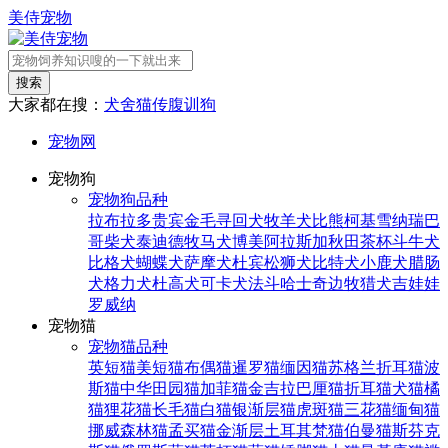
美侍宠物
搜索
大家都在搜：
犬舍
猫传腹
训狗
宠物网
宠物狗
宠物狗品种
拉布拉多
贵宾
金毛寻回犬
牧羊犬
比熊
柯基
雪纳瑞
巴
哥
柴犬
泰迪
德牧
马犬
博美
阿拉斯加
秋田
茶杯
斗牛犬
比格犬
蝴蝶犬
萨摩犬
杜宾
松狮犬
比特犬
小鹿犬
腊肠
犬
格力犬
杜高犬
可卡犬
法斗
哈士奇
边牧
猎犬
吉娃娃
罗威纳
宠物猫
宠物猫品种
英短猫
美短猫
布偶猫
暹罗猫
缅因猫
苏格兰折耳猫
波
斯猫
中华田园猫
加菲猫
金吉拉
巴厘猫
折耳猫
犬猫
橘
猫
狸花猫
长毛猫
白猫
银渐层猫
虎斑猫
三花猫
缅甸猫
挪威森林猫
孟买猫
金渐层
土耳其梵猫
伯曼猫
斯芬克