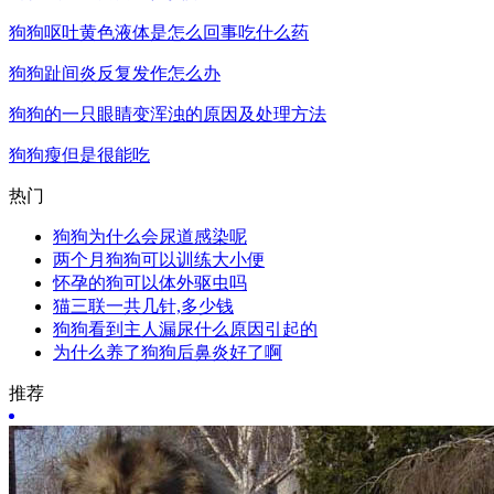
狗狗呕吐黄色液体是怎么回事吃什么药
狗狗趾间炎反复发作怎么办
狗狗的一只眼睛变浑浊的原因及处理方法
狗狗瘦但是很能吃
热门
狗狗为什么会尿道感染呢
两个月狗狗可以训练大小便
怀孕的狗可以体外驱虫吗
猫三联一共几针,多少钱
狗狗看到主人漏尿什么原因引起的
为什么养了狗狗后鼻炎好了啊
推荐