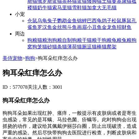
斯猫
俄罗斯蓝猫
茶杯猫
蓝猫
矮脚猫
土猫
曼基康猫
褴
褛猫
奶牛猫
索马里猫
雪鞋猫
加拿大无毛猫
小宠
仓鼠
乌龟
兔子
鹦鹉
金鱼
锦鲤
巴西龟
鸽子
松鼠
豚鼠
孔
雀鱼
罗汉鱼
金丝熊
斗鱼
画眉
小丑鱼
金龙鱼
招财鱼
周边
狗粮
猫粮
泡狗粮
自制狗粮
干猫粮
干狗粮
龟粮
兔粮
狗
窝
狗笼
猫砂
猫条
猫薄荷
猫厕
逗猫棒
猫爬架
美侍宠物
>
狗狗
>
狗耳朵红痒怎么办
狗耳朵红痒怎么办
ID：577078
关注人数：3001
狗耳朵红痒怎么办
狗狗耳朵如果出现红肿、瘙痒，一般提示有皮肤病或者是寄生
虫感染，常见的是耳螨、马拉色菌、疥螨等。此时狗狗会出现
抓挠的动作，建议给其佩戴伊丽莎白圈，防止出现破溃，造成
严重的感染。然后尽快带狗狗去医院进行检查，判断皮肤病和