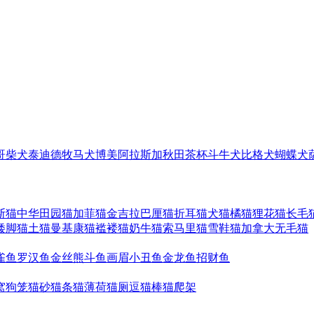
哥
柴犬
泰迪
德牧
马犬
博美
阿拉斯加
秋田
茶杯
斗牛犬
比格犬
蝴蝶犬
斯猫
中华田园猫
加菲猫
金吉拉
巴厘猫
折耳猫
犬猫
橘猫
狸花猫
长毛
矮脚猫
土猫
曼基康猫
褴褛猫
奶牛猫
索马里猫
雪鞋猫
加拿大无毛猫
雀鱼
罗汉鱼
金丝熊
斗鱼
画眉
小丑鱼
金龙鱼
招财鱼
窝
狗笼
猫砂
猫条
猫薄荷
猫厕
逗猫棒
猫爬架