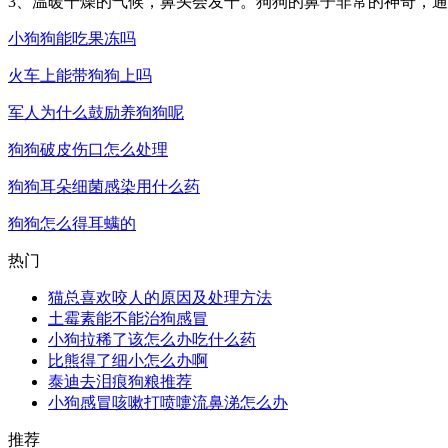
3、温暖干燥的气候，鼻头会发干。狗狗的鼻子非常的神奇，
小狗狗能吃果冻吗
火车上能带狗狗上吗
军人为什么鼓励养狗狗呢
狗狗破皮伤口怎么处理
狗狗耳朵细菌感染用什么药
狗狗怎么得耳螨的
热门
猫总喜欢咬人的原因及处理方法
土霉素能不能治狗感冒
小狗拉稀了该怎么办吃什么药
比熊得了细小怎么办啊
泰迪去泪痕狗粮推荐
小狗感冒咳嗽打喷嚏流鼻涕怎么办
推荐