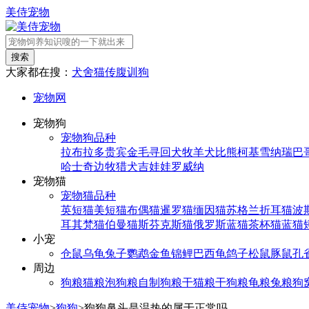
美侍宠物
搜索
大家都在搜：
犬舍
猫传腹
训狗
宠物网
宠物狗
宠物狗品种
拉布拉多
贵宾
金毛寻回犬
牧羊犬
比熊
柯基
雪纳瑞
巴
哈士奇
边牧
猎犬
吉娃娃
罗威纳
宠物猫
宠物猫品种
英短猫
美短猫
布偶猫
暹罗猫
缅因猫
苏格兰折耳猫
波
耳其梵猫
伯曼猫
斯芬克斯猫
俄罗斯蓝猫
茶杯猫
蓝猫
小宠
仓鼠
乌龟
兔子
鹦鹉
金鱼
锦鲤
巴西龟
鸽子
松鼠
豚鼠
孔
周边
狗粮
猫粮
泡狗粮
自制狗粮
干猫粮
干狗粮
龟粮
兔粮
狗
美侍宠物
>
狗狗
>
狗狗鼻头是温热的属于正常吗