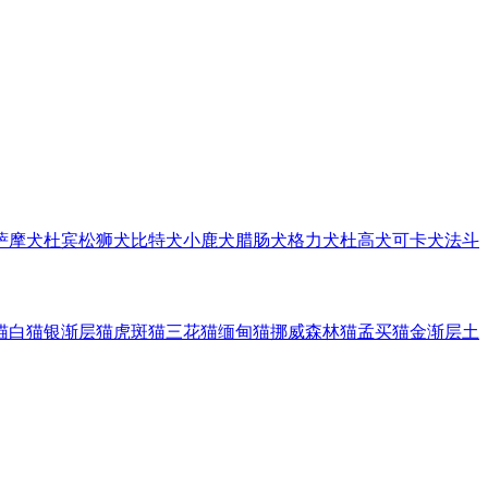
萨摩犬
杜宾
松狮犬
比特犬
小鹿犬
腊肠犬
格力犬
杜高犬
可卡犬
法斗
猫
白猫
银渐层猫
虎斑猫
三花猫
缅甸猫
挪威森林猫
孟买猫
金渐层
土