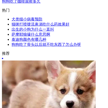
狗狗吃了咖啡观察多久
热门
犬类细小病毒预防
猫咪打喷嚏流鼻涕吃什么药效果好
出生的小狗为什么一直叫
萨摩耶狼嚎什么意思啊
泰迪狗颜色有哪几种
狗狗吃了骨头以后就不吃东西了怎么办呀
推荐