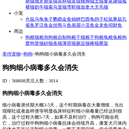
斯猫
俄罗斯蓝猫
茶杯猫
蓝猫
矮脚猫
土猫
曼基康猫
褴
褛猫
奶牛猫
索马里猫
雪鞋猫
加拿大无毛猫
小宠
仓鼠
乌龟
兔子
鹦鹉
金鱼
锦鲤
巴西龟
鸽子
松鼠
豚鼠
孔
雀鱼
罗汉鱼
金丝熊
斗鱼
画眉
小丑鱼
金龙鱼
招财鱼
周边
狗粮
猫粮
泡狗粮
自制狗粮
干猫粮
干狗粮
龟粮
兔粮
狗
窝
狗笼
猫砂
猫条
猫薄荷
猫厕
逗猫棒
猫爬架
美侍宠物
>
狗狗
>
狗狗细小病毒多久会消失
狗狗细小病毒多久会消失
ID：568608
关注人数：3014
狗狗细小病毒多久会消失
细小病毒潜伏期大概3-5天，这个时期病毒在大量增殖，当出
现呕吐或者血样便等明显临床特征时细小病毒量已经达到很
高，这个过程大概5-7天，如果不及时治疗，狗狗可能会死
亡，治疗过程中狗狗细小病毒抗体会持续升高，康复犬只体内