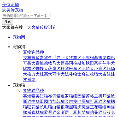
美侍宠物
搜索
大家都在搜：
犬舍
猫传腹
训狗
宠物网
宠物狗
宠物狗品种
拉布拉多
贵宾
金毛寻回犬
牧羊犬
比熊
柯基
雪纳瑞
巴
哥
柴犬
泰迪
德牧
马犬
博美
阿拉斯加
秋田
茶杯
斗牛犬
比格犬
蝴蝶犬
萨摩犬
杜宾
松狮犬
比特犬
小鹿犬
腊肠
犬
格力犬
杜高犬
可卡犬
法斗
哈士奇
边牧
猎犬
吉娃娃
罗威纳
宠物猫
宠物猫品种
英短猫
美短猫
布偶猫
暹罗猫
缅因猫
苏格兰折耳猫
波
斯猫
中华田园猫
加菲猫
金吉拉
巴厘猫
折耳猫
犬猫
橘
猫
狸花猫
长毛猫
白猫
银渐层猫
虎斑猫
三花猫
缅甸猫
挪威森林猫
孟买猫
金渐层
土耳其梵猫
伯曼猫
斯芬克