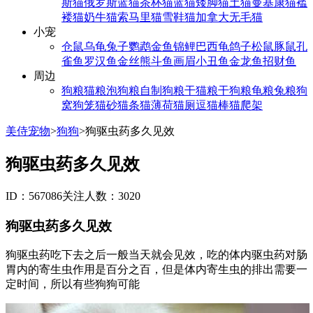
斯猫
俄罗斯蓝猫
茶杯猫
蓝猫
矮脚猫
土猫
曼基康猫
褴
褛猫
奶牛猫
索马里猫
雪鞋猫
加拿大无毛猫
小宠
仓鼠
乌龟
兔子
鹦鹉
金鱼
锦鲤
巴西龟
鸽子
松鼠
豚鼠
孔
雀鱼
罗汉鱼
金丝熊
斗鱼
画眉
小丑鱼
金龙鱼
招财鱼
周边
狗粮
猫粮
泡狗粮
自制狗粮
干猫粮
干狗粮
龟粮
兔粮
狗
窝
狗笼
猫砂
猫条
猫薄荷
猫厕
逗猫棒
猫爬架
美侍宠物
>
狗狗
>
狗驱虫药多久见效
狗驱虫药多久见效
ID：567086
关注人数：3020
狗驱虫药多久见效
狗驱虫药吃下去之后一般当天就会见效，吃的体内驱虫药对肠
胃内的寄生虫作用是百分之百，但是体内寄生虫的排出需要一
定时间，所以有些狗狗可能