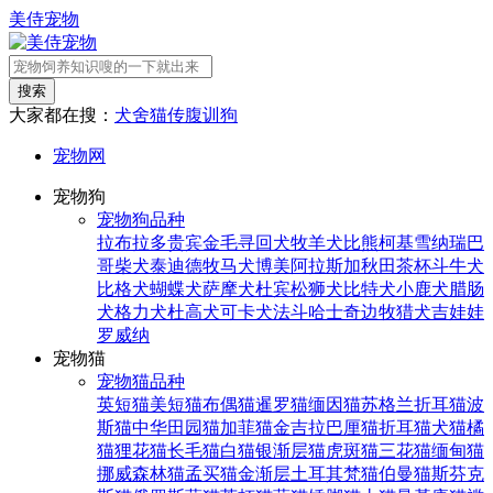
美侍宠物
搜索
大家都在搜：
犬舍
猫传腹
训狗
宠物网
宠物狗
宠物狗品种
拉布拉多
贵宾
金毛寻回犬
牧羊犬
比熊
柯基
雪纳瑞
巴
哥
柴犬
泰迪
德牧
马犬
博美
阿拉斯加
秋田
茶杯
斗牛犬
比格犬
蝴蝶犬
萨摩犬
杜宾
松狮犬
比特犬
小鹿犬
腊肠
犬
格力犬
杜高犬
可卡犬
法斗
哈士奇
边牧
猎犬
吉娃娃
罗威纳
宠物猫
宠物猫品种
英短猫
美短猫
布偶猫
暹罗猫
缅因猫
苏格兰折耳猫
波
斯猫
中华田园猫
加菲猫
金吉拉
巴厘猫
折耳猫
犬猫
橘
猫
狸花猫
长毛猫
白猫
银渐层猫
虎斑猫
三花猫
缅甸猫
挪威森林猫
孟买猫
金渐层
土耳其梵猫
伯曼猫
斯芬克