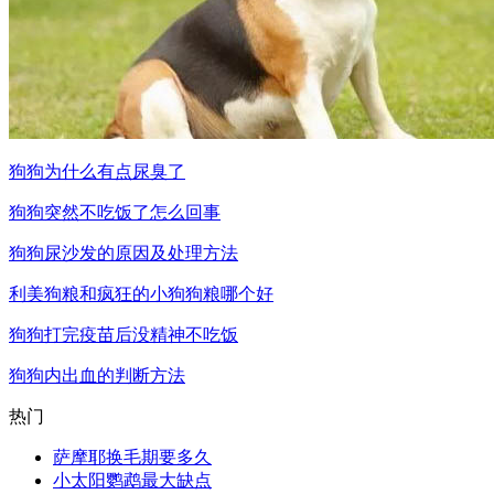
狗狗为什么有点尿臭了
狗狗突然不吃饭了怎么回事
狗狗尿沙发的原因及处理方法
利美狗粮和疯狂的小狗狗粮哪个好
狗狗打完疫苗后没精神不吃饭
狗狗内出血的判断方法
热门
萨摩耶换毛期要多久
小太阳鹦鹉最大缺点