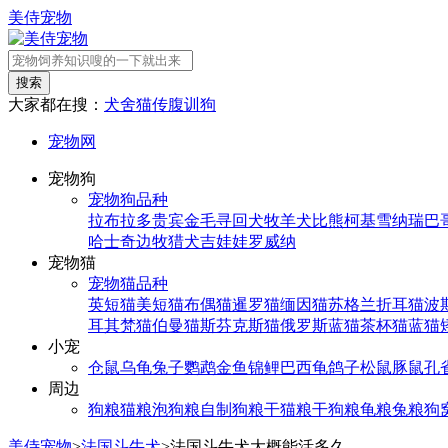
美侍宠物
搜索
大家都在搜：
犬舍
猫传腹
训狗
宠物网
宠物狗
宠物狗品种
拉布拉多
贵宾
金毛寻回犬
牧羊犬
比熊
柯基
雪纳瑞
巴
哈士奇
边牧
猎犬
吉娃娃
罗威纳
宠物猫
宠物猫品种
英短猫
美短猫
布偶猫
暹罗猫
缅因猫
苏格兰折耳猫
波
耳其梵猫
伯曼猫
斯芬克斯猫
俄罗斯蓝猫
茶杯猫
蓝猫
小宠
仓鼠
乌龟
兔子
鹦鹉
金鱼
锦鲤
巴西龟
鸽子
松鼠
豚鼠
孔
周边
狗粮
猫粮
泡狗粮
自制狗粮
干猫粮
干狗粮
龟粮
兔粮
狗
美侍宠物
>
法国斗牛犬
>
法国斗牛犬大概能活多久