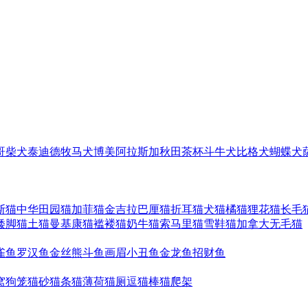
哥
柴犬
泰迪
德牧
马犬
博美
阿拉斯加
秋田
茶杯
斗牛犬
比格犬
蝴蝶犬
斯猫
中华田园猫
加菲猫
金吉拉
巴厘猫
折耳猫
犬猫
橘猫
狸花猫
长毛
矮脚猫
土猫
曼基康猫
褴褛猫
奶牛猫
索马里猫
雪鞋猫
加拿大无毛猫
雀鱼
罗汉鱼
金丝熊
斗鱼
画眉
小丑鱼
金龙鱼
招财鱼
窝
狗笼
猫砂
猫条
猫薄荷
猫厕
逗猫棒
猫爬架