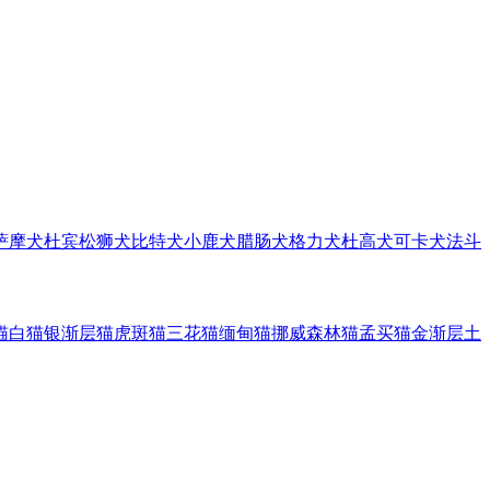
萨摩犬
杜宾
松狮犬
比特犬
小鹿犬
腊肠犬
格力犬
杜高犬
可卡犬
法斗
猫
白猫
银渐层猫
虎斑猫
三花猫
缅甸猫
挪威森林猫
孟买猫
金渐层
土