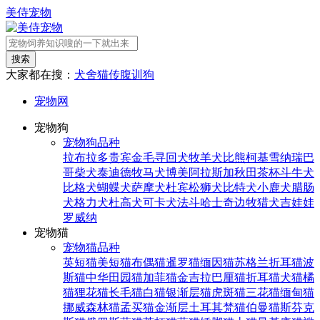
美侍宠物
搜索
大家都在搜：
犬舍
猫传腹
训狗
宠物网
宠物狗
宠物狗品种
拉布拉多
贵宾
金毛寻回犬
牧羊犬
比熊
柯基
雪纳瑞
巴
哥
柴犬
泰迪
德牧
马犬
博美
阿拉斯加
秋田
茶杯
斗牛犬
比格犬
蝴蝶犬
萨摩犬
杜宾
松狮犬
比特犬
小鹿犬
腊肠
犬
格力犬
杜高犬
可卡犬
法斗
哈士奇
边牧
猎犬
吉娃娃
罗威纳
宠物猫
宠物猫品种
英短猫
美短猫
布偶猫
暹罗猫
缅因猫
苏格兰折耳猫
波
斯猫
中华田园猫
加菲猫
金吉拉
巴厘猫
折耳猫
犬猫
橘
猫
狸花猫
长毛猫
白猫
银渐层猫
虎斑猫
三花猫
缅甸猫
挪威森林猫
孟买猫
金渐层
土耳其梵猫
伯曼猫
斯芬克