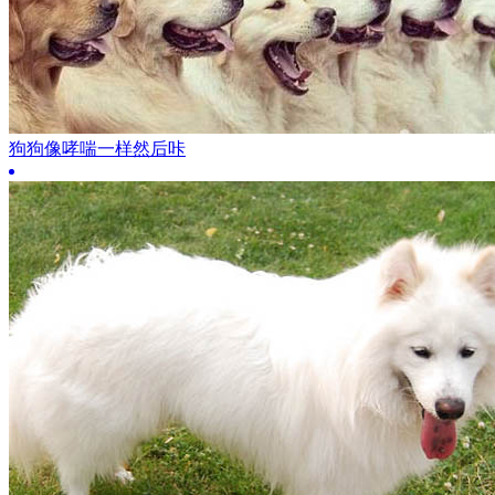
狗狗像哮喘一样然后咔