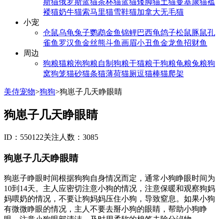
斯猫
俄罗斯蓝猫
茶杯猫
蓝猫
矮脚猫
土猫
曼基康猫
褴
褛猫
奶牛猫
索马里猫
雪鞋猫
加拿大无毛猫
小宠
仓鼠
乌龟
兔子
鹦鹉
金鱼
锦鲤
巴西龟
鸽子
松鼠
豚鼠
孔
雀鱼
罗汉鱼
金丝熊
斗鱼
画眉
小丑鱼
金龙鱼
招财鱼
周边
狗粮
猫粮
泡狗粮
自制狗粮
干猫粮
干狗粮
龟粮
兔粮
狗
窝
狗笼
猫砂
猫条
猫薄荷
猫厕
逗猫棒
猫爬架
美侍宠物
>
狗狗
>
狗崽子几天睁眼睛
狗崽子几天睁眼睛
ID：550122
关注人数：3085
狗崽子几天睁眼睛
狗崽子睁眼时间根据狗狗自身情况而定，通常小狗睁眼时间为
10到14天。主人应密切注意小狗的情况，注意保暖和观察狗妈
妈喂奶的情况，不要让狗妈妈压住小狗，导致窒息。如果小狗
有微微睁眼的情况，主人不要去掰小狗的眼睛，帮助小狗睁