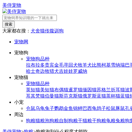
美侍宠物
搜索
大家都在搜：
犬舍
猫传腹
训狗
宠物网
宠物狗
宠物狗品种
拉布拉多
贵宾
金毛寻回犬
牧羊犬
比熊
柯基
雪纳瑞
巴
哈士奇
边牧
猎犬
吉娃娃
罗威纳
宠物猫
宠物猫品种
英短猫
美短猫
布偶猫
暹罗猫
缅因猫
苏格兰折耳猫
波
耳其梵猫
伯曼猫
斯芬克斯猫
俄罗斯蓝猫
茶杯猫
蓝猫
小宠
仓鼠
乌龟
兔子
鹦鹉
金鱼
锦鲤
巴西龟
鸽子
松鼠
豚鼠
孔
周边
狗粮
猫粮
泡狗粮
自制狗粮
干猫粮
干狗粮
龟粮
兔粮
狗
美侍宠物
>
狗粮
>
狗粮泡到什么程度才能吃