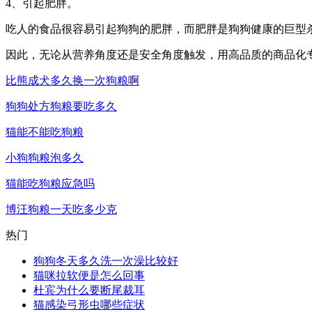
4、引起肥胖。
吃人的食品很容易引起狗狗的肥胖，而肥胖是狗狗健康的巨型
因此，无论从营养角度还是安全角度触发，用高品质的商品化
比熊成犬多久换一次狗粮啊
狗狗处方狗粮要吃多久
猫能不能吃狗粮
小狗狗粮泡多久
猫能吃狗粮应急吗
博汪狗粮一天吃多少克
热门
狗狗冬天多久洗一次澡比较好
猫咪拉软便是怎么回事
杜宾为什么要断尾裁耳
猫感染弓形虫哪些症状