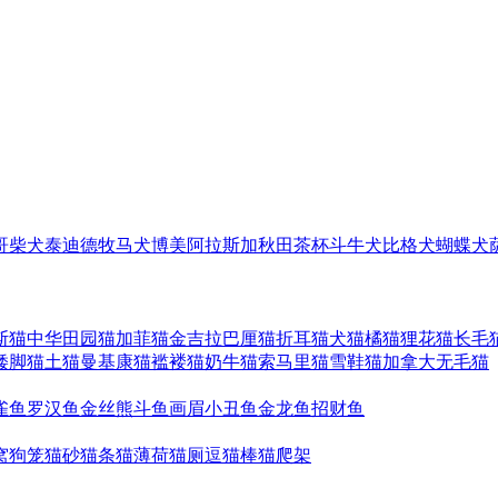
哥
柴犬
泰迪
德牧
马犬
博美
阿拉斯加
秋田
茶杯
斗牛犬
比格犬
蝴蝶犬
斯猫
中华田园猫
加菲猫
金吉拉
巴厘猫
折耳猫
犬猫
橘猫
狸花猫
长毛
矮脚猫
土猫
曼基康猫
褴褛猫
奶牛猫
索马里猫
雪鞋猫
加拿大无毛猫
雀鱼
罗汉鱼
金丝熊
斗鱼
画眉
小丑鱼
金龙鱼
招财鱼
窝
狗笼
猫砂
猫条
猫薄荷
猫厕
逗猫棒
猫爬架