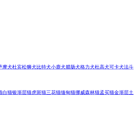
萨摩犬
杜宾
松狮犬
比特犬
小鹿犬
腊肠犬
格力犬
杜高犬
可卡犬
法斗
猫
白猫
银渐层猫
虎斑猫
三花猫
缅甸猫
挪威森林猫
孟买猫
金渐层
土