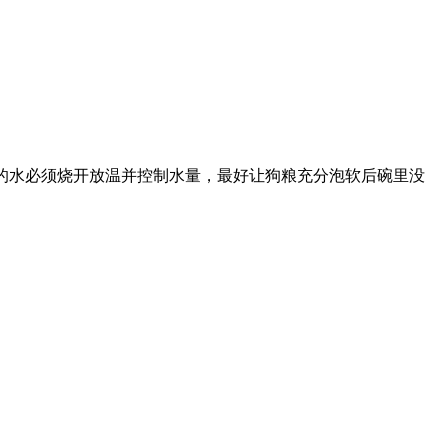
粮的水必须烧开放温并控制水量，最好让狗粮充分泡软后碗里没