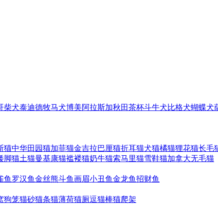
哥
柴犬
泰迪
德牧
马犬
博美
阿拉斯加
秋田
茶杯
斗牛犬
比格犬
蝴蝶犬
斯猫
中华田园猫
加菲猫
金吉拉
巴厘猫
折耳猫
犬猫
橘猫
狸花猫
长毛
矮脚猫
土猫
曼基康猫
褴褛猫
奶牛猫
索马里猫
雪鞋猫
加拿大无毛猫
雀鱼
罗汉鱼
金丝熊
斗鱼
画眉
小丑鱼
金龙鱼
招财鱼
窝
狗笼
猫砂
猫条
猫薄荷
猫厕
逗猫棒
猫爬架