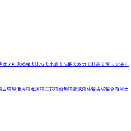
萨摩犬
杜宾
松狮犬
比特犬
小鹿犬
腊肠犬
格力犬
杜高犬
可卡犬
法斗
猫
白猫
银渐层猫
虎斑猫
三花猫
缅甸猫
挪威森林猫
孟买猫
金渐层
土