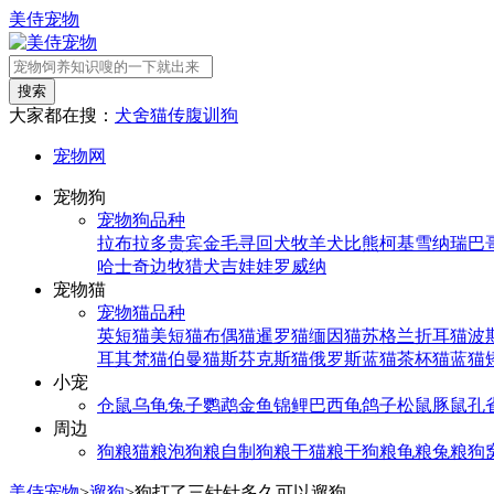
美侍宠物
搜索
大家都在搜：
犬舍
猫传腹
训狗
宠物网
宠物狗
宠物狗品种
拉布拉多
贵宾
金毛寻回犬
牧羊犬
比熊
柯基
雪纳瑞
巴
哈士奇
边牧
猎犬
吉娃娃
罗威纳
宠物猫
宠物猫品种
英短猫
美短猫
布偶猫
暹罗猫
缅因猫
苏格兰折耳猫
波
耳其梵猫
伯曼猫
斯芬克斯猫
俄罗斯蓝猫
茶杯猫
蓝猫
小宠
仓鼠
乌龟
兔子
鹦鹉
金鱼
锦鲤
巴西龟
鸽子
松鼠
豚鼠
孔
周边
狗粮
猫粮
泡狗粮
自制狗粮
干猫粮
干狗粮
龟粮
兔粮
狗
美侍宠物
>
遛狗
>
狗打了三针针多久可以遛狗