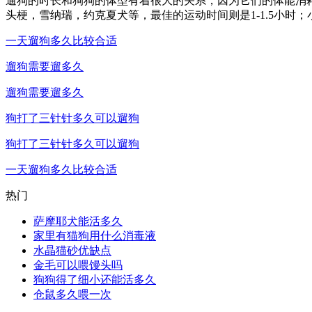
遛狗的时长和狗狗的体型有着很大的关系，因为它们的体能消
头梗，雪纳瑞，约克夏犬等，最佳的运动时间则是1-1.5小时；
一天遛狗多久比较合适
遛狗需要遛多久
遛狗需要遛多久
狗打了三针针多久可以遛狗
狗打了三针针多久可以遛狗
一天遛狗多久比较合适
热门
萨摩耶犬能活多久
家里有猫狗用什么消毒液
水晶猫砂优缺点
金毛可以喂馒头吗
狗狗得了细小还能活多久
仓鼠多久喂一次