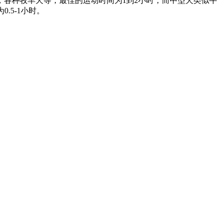
各种牧羊犬等，最佳的运动时间为1到2小时；而中型犬类似牛
.5-1小时。