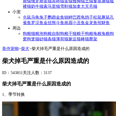
斯猫
俄罗斯蓝猫
茶杯猫
蓝猫
矮脚猫
土猫
曼基康猫
褴
褛猫
奶牛猫
索马里猫
雪鞋猫
加拿大无毛猫
小宠
仓鼠
乌龟
兔子
鹦鹉
金鱼
锦鲤
巴西龟
鸽子
松鼠
豚鼠
孔
雀鱼
罗汉鱼
金丝熊
斗鱼
画眉
小丑鱼
金龙鱼
招财鱼
周边
狗粮
猫粮
泡狗粮
自制狗粮
干猫粮
干狗粮
龟粮
兔粮
狗
窝
狗笼
猫砂
猫条
猫薄荷
猫厕
逗猫棒
猫爬架
美侍宠物
>
柴犬
>
柴犬掉毛严重是什么原因造成的
柴犬掉毛严重是什么原因造成的
ID：543811
关注人数：3137
柴犬掉毛严重是什么原因造成的
1、季节转换