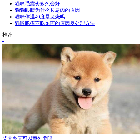
猫咪毛囊炎多久会好
狗狗眼睛为什么长息肉的原因
猫咪体温40度是发烧吗
猫喉咙痛不吃东西的原因及处理方法
推荐
柴犬冬天可以室外养吗