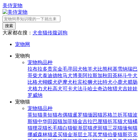
美侍宠物
搜索
大家都在搜：
犬舍
猫传腹
训狗
宠物网
宠物狗
宠物狗品种
拉布拉多
贵宾
金毛寻回犬
牧羊犬
比熊
柯基
雪纳瑞
巴
哥
柴犬
泰迪
德牧
马犬
博美
阿拉斯加
秋田
茶杯
斗牛犬
比格犬
蝴蝶犬
萨摩犬
杜宾
松狮犬
比特犬
小鹿犬
腊肠
犬
格力犬
杜高犬
可卡犬
法斗
哈士奇
边牧
猎犬
吉娃娃
罗威纳
宠物猫
宠物猫品种
英短猫
美短猫
布偶猫
暹罗猫
缅因猫
苏格兰折耳猫
波
斯猫
中华田园猫
加菲猫
金吉拉
巴厘猫
折耳猫
犬猫
橘
猫
狸花猫
长毛猫
白猫
银渐层猫
虎斑猫
三花猫
缅甸猫
挪威森林猫
孟买猫
金渐层
土耳其梵猫
伯曼猫
斯芬克