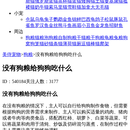
斯猫
俄罗斯蓝猫
茶杯猫
蓝猫
矮脚猫
土猫
曼基康猫
褴
褛猫
奶牛猫
索马里猫
雪鞋猫
加拿大无毛猫
小宠
仓鼠
乌龟
兔子
鹦鹉
金鱼
锦鲤
巴西龟
鸽子
松鼠
豚鼠
孔
雀鱼
罗汉鱼
金丝熊
斗鱼
画眉
小丑鱼
金龙鱼
招财鱼
周边
狗粮
猫粮
泡狗粮
自制狗粮
干猫粮
干狗粮
龟粮
兔粮
狗
窝
狗笼
猫砂
猫条
猫薄荷
猫厕
逗猫棒
猫爬架
美侍宠物
>
狗粮
>
没有狗粮给狗狗吃什么
没有狗粮给狗狗吃什么
ID：540184
关注人数：3177
没有狗粮给狗狗吃什么
在没有狗粮的情况下，主人可以自行给狗狗制作食物，但需要
根据狗狗的营养需求来制作。主人可以购买适量的鸡肉、猪肉
或者牛肉等肉类食品，搭配西红柿、胡萝卜、白菜等蔬菜。可
以将蔬菜和肉用于清炖、炒饭及切碎混匀蒸煮，在制作过程中