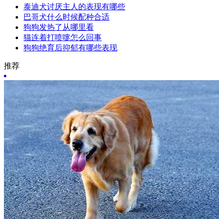
泰迪犬讨厌主人的表现有哪些
巴哥犬什么时候配种合适
狗狗发热了从哪里看
猫连着打喷嚏怎么回事
狗狗绝育后抑郁有哪些表现
推荐