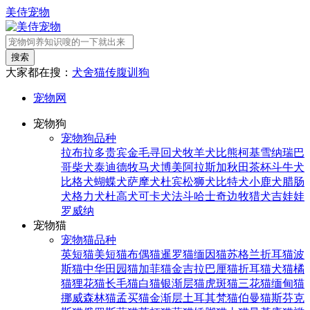
美侍宠物
搜索
大家都在搜：
犬舍
猫传腹
训狗
宠物网
宠物狗
宠物狗品种
拉布拉多
贵宾
金毛寻回犬
牧羊犬
比熊
柯基
雪纳瑞
巴
哥
柴犬
泰迪
德牧
马犬
博美
阿拉斯加
秋田
茶杯
斗牛犬
比格犬
蝴蝶犬
萨摩犬
杜宾
松狮犬
比特犬
小鹿犬
腊肠
犬
格力犬
杜高犬
可卡犬
法斗
哈士奇
边牧
猎犬
吉娃娃
罗威纳
宠物猫
宠物猫品种
英短猫
美短猫
布偶猫
暹罗猫
缅因猫
苏格兰折耳猫
波
斯猫
中华田园猫
加菲猫
金吉拉
巴厘猫
折耳猫
犬猫
橘
猫
狸花猫
长毛猫
白猫
银渐层猫
虎斑猫
三花猫
缅甸猫
挪威森林猫
孟买猫
金渐层
土耳其梵猫
伯曼猫
斯芬克