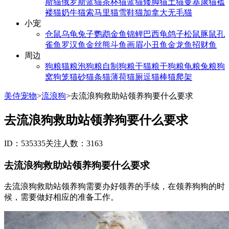
斯猫
俄罗斯蓝猫
茶杯猫
蓝猫
矮脚猫
土猫
曼基康猫
褴
褛猫
奶牛猫
索马里猫
雪鞋猫
加拿大无毛猫
小宠
仓鼠
乌龟
兔子
鹦鹉
金鱼
锦鲤
巴西龟
鸽子
松鼠
豚鼠
孔
雀鱼
罗汉鱼
金丝熊
斗鱼
画眉
小丑鱼
金龙鱼
招财鱼
周边
狗粮
猫粮
泡狗粮
自制狗粮
干猫粮
干狗粮
龟粮
兔粮
狗
窝
狗笼
猫砂
猫条
猫薄荷
猫厕
逗猫棒
猫爬架
美侍宠物
>
流浪狗
>
去流浪狗救助站领养狗要什么要求
去流浪狗救助站领养狗要什么要求
ID：535335
关注人数：3163
去流浪狗救助站领养狗要什么要求
去流浪狗救助站领养狗需要办好领养的手续，在领养狗狗的时
候，需要做好相应的准备工作。