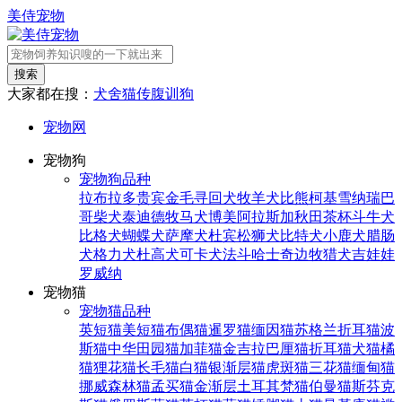
美侍宠物
搜索
大家都在搜：
犬舍
猫传腹
训狗
宠物网
宠物狗
宠物狗品种
拉布拉多
贵宾
金毛寻回犬
牧羊犬
比熊
柯基
雪纳瑞
巴
哥
柴犬
泰迪
德牧
马犬
博美
阿拉斯加
秋田
茶杯
斗牛犬
比格犬
蝴蝶犬
萨摩犬
杜宾
松狮犬
比特犬
小鹿犬
腊肠
犬
格力犬
杜高犬
可卡犬
法斗
哈士奇
边牧
猎犬
吉娃娃
罗威纳
宠物猫
宠物猫品种
英短猫
美短猫
布偶猫
暹罗猫
缅因猫
苏格兰折耳猫
波
斯猫
中华田园猫
加菲猫
金吉拉
巴厘猫
折耳猫
犬猫
橘
猫
狸花猫
长毛猫
白猫
银渐层猫
虎斑猫
三花猫
缅甸猫
挪威森林猫
孟买猫
金渐层
土耳其梵猫
伯曼猫
斯芬克