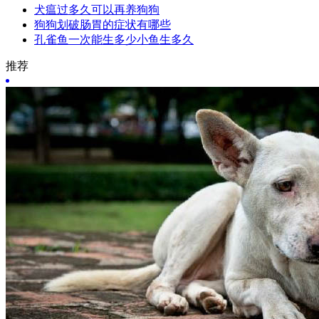
犬瘟过多久可以再养狗狗
狗狗划破肠胃的症状有哪些
孔雀鱼一次能生多少小鱼生多久
推荐