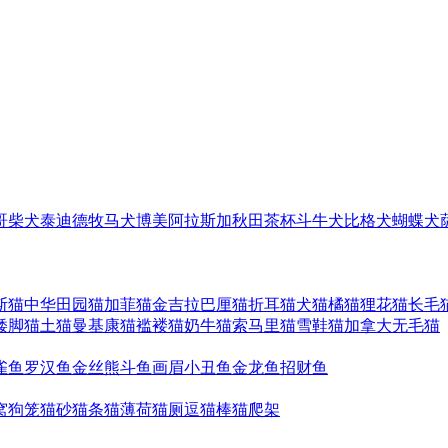
哥
柴犬
泰迪
德牧
马犬
博美
阿拉斯加
秋田
茶杯
斗牛犬
比格犬
蝴蝶犬
斯猫
中华田园猫
加菲猫
金吉拉
巴厘猫
折耳猫
犬猫
橘猫
狸花猫
长毛
矮脚猫
土猫
曼基康猫
褴褛猫
奶牛猫
索马里猫
雪鞋猫
加拿大无毛猫
雀鱼
罗汉鱼
金丝熊
斗鱼
画眉
小丑鱼
金龙鱼
招财鱼
窝
狗笼
猫砂
猫条
猫薄荷
猫厕
逗猫棒
猫爬架