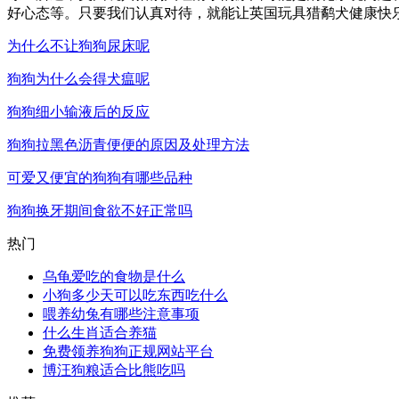
好心态等。只要我们认真对待，就能让英国玩具猎鹬犬健康快
为什么不让狗狗尿床呢
狗狗为什么会得犬瘟呢
狗狗细小输液后的反应
狗狗拉黑色沥青便便的原因及处理方法
可爱又便宜的狗狗有哪些品种
狗狗换牙期间食欲不好正常吗
热门
乌龟爱吃的食物是什么
小狗多少天可以吃东西吃什么
喂养幼兔有哪些注意事项
什么生肖适合养猫
免费领养狗狗正规网站平台
博汪狗粮适合比熊吃吗