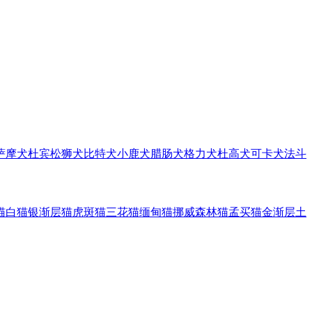
萨摩犬
杜宾
松狮犬
比特犬
小鹿犬
腊肠犬
格力犬
杜高犬
可卡犬
法斗
猫
白猫
银渐层猫
虎斑猫
三花猫
缅甸猫
挪威森林猫
孟买猫
金渐层
土