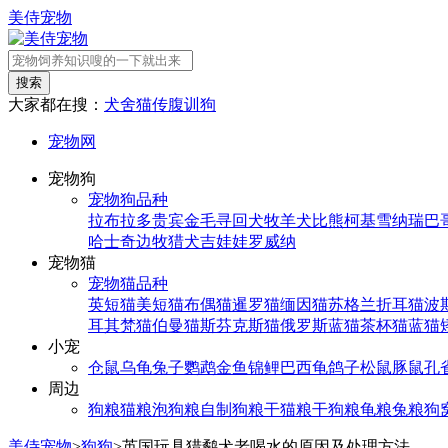
美侍宠物
搜索
大家都在搜：
犬舍
猫传腹
训狗
宠物网
宠物狗
宠物狗品种
拉布拉多
贵宾
金毛寻回犬
牧羊犬
比熊
柯基
雪纳瑞
巴
哈士奇
边牧
猎犬
吉娃娃
罗威纳
宠物猫
宠物猫品种
英短猫
美短猫
布偶猫
暹罗猫
缅因猫
苏格兰折耳猫
波
耳其梵猫
伯曼猫
斯芬克斯猫
俄罗斯蓝猫
茶杯猫
蓝猫
小宠
仓鼠
乌龟
兔子
鹦鹉
金鱼
锦鲤
巴西龟
鸽子
松鼠
豚鼠
孔
周边
狗粮
猫粮
泡狗粮
自制狗粮
干猫粮
干狗粮
龟粮
兔粮
狗
美侍宠物
>
狗狗
>
英国玩具猎鹬犬老喝水的原因及处理方法