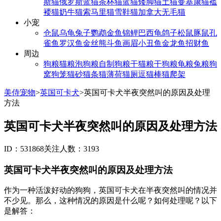
斯猫
俄罗斯蓝猫
茶杯猫
蓝猫
矮脚猫
土猫
曼基康猫
褴
褛猫
奶牛猫
索马里猫
雪鞋猫
加拿大无毛猫
小宠
仓鼠
乌龟
兔子
鹦鹉
金鱼
锦鲤
巴西龟
鸽子
松鼠
豚鼠
孔
雀鱼
罗汉鱼
金丝熊
斗鱼
画眉
小丑鱼
金龙鱼
招财鱼
周边
狗粮
猫粮
泡狗粮
自制狗粮
干猫粮
干狗粮
龟粮
兔粮
狗
窝
狗笼
猫砂
猫条
猫薄荷
猫厕
逗猫棒
猫爬架
美侍宠物
>
英国可卡犬
>
英国可卡犬半夜突然叫的原因及处理
方法
英国可卡犬半夜突然叫的原因及处理方法
ID：531868
关注人数：3193
英国可卡犬半夜突然叫的原因及处理方法
作为一种活泼好动的狗狗，英国可卡犬在半夜突然叫的情况并
不少见。那么，这种情况的原因是什么呢？如何处理呢？以下
是解答：