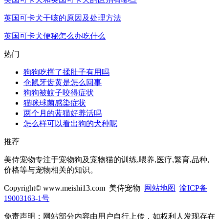
英国可卡犬干咳的原因及处理方法
英国可卡犬便秘怎么办吃什么
热门
狗狗吃撑了揉肚子有用吗
仓鼠牙齿黄是怎么回事
狗狗被蚊子咬得症状
猫咪球菌感染症状
两个月的蓝猫好养活吗
怎么样可以看出狗的犬种呢
推荐
美侍宠物专注于宠物狗及宠物猫的训练,喂养,医疗,繁育,品种,
价格等与宠物相关的知识。
Copyright© www.meishi13.com 美侍宠物
网站地图
渝ICP备
19003163-1号
免责声明：网站部分内容由用户自行上传，如权利人发现存在