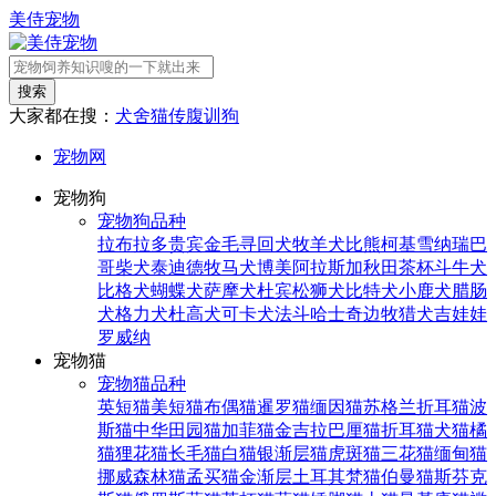
美侍宠物
搜索
大家都在搜：
犬舍
猫传腹
训狗
宠物网
宠物狗
宠物狗品种
拉布拉多
贵宾
金毛寻回犬
牧羊犬
比熊
柯基
雪纳瑞
巴
哥
柴犬
泰迪
德牧
马犬
博美
阿拉斯加
秋田
茶杯
斗牛犬
比格犬
蝴蝶犬
萨摩犬
杜宾
松狮犬
比特犬
小鹿犬
腊肠
犬
格力犬
杜高犬
可卡犬
法斗
哈士奇
边牧
猎犬
吉娃娃
罗威纳
宠物猫
宠物猫品种
英短猫
美短猫
布偶猫
暹罗猫
缅因猫
苏格兰折耳猫
波
斯猫
中华田园猫
加菲猫
金吉拉
巴厘猫
折耳猫
犬猫
橘
猫
狸花猫
长毛猫
白猫
银渐层猫
虎斑猫
三花猫
缅甸猫
挪威森林猫
孟买猫
金渐层
土耳其梵猫
伯曼猫
斯芬克