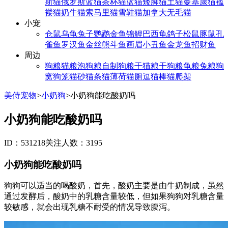
斯猫
俄罗斯蓝猫
茶杯猫
蓝猫
矮脚猫
土猫
曼基康猫
褴
褛猫
奶牛猫
索马里猫
雪鞋猫
加拿大无毛猫
小宠
仓鼠
乌龟
兔子
鹦鹉
金鱼
锦鲤
巴西龟
鸽子
松鼠
豚鼠
孔
雀鱼
罗汉鱼
金丝熊
斗鱼
画眉
小丑鱼
金龙鱼
招财鱼
周边
狗粮
猫粮
泡狗粮
自制狗粮
干猫粮
干狗粮
龟粮
兔粮
狗
窝
狗笼
猫砂
猫条
猫薄荷
猫厕
逗猫棒
猫爬架
美侍宠物
>
小奶狗
>
小奶狗能吃酸奶吗
小奶狗能吃酸奶吗
ID：531218
关注人数：3195
小奶狗能吃酸奶吗
狗狗可以适当的喝酸奶，首先，酸奶主要是由牛奶制成，虽然
通过发酵后，酸奶中的乳糖含量较低，但如果狗狗对乳糖含量
较敏感，就会出现乳糖不耐受的情况导致腹泻。