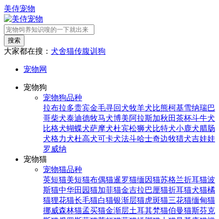
美侍宠物
搜索
大家都在搜：
犬舍
猫传腹
训狗
宠物网
宠物狗
宠物狗品种
拉布拉多
贵宾
金毛寻回犬
牧羊犬
比熊
柯基
雪纳瑞
巴
哥
柴犬
泰迪
德牧
马犬
博美
阿拉斯加
秋田
茶杯
斗牛犬
比格犬
蝴蝶犬
萨摩犬
杜宾
松狮犬
比特犬
小鹿犬
腊肠
犬
格力犬
杜高犬
可卡犬
法斗
哈士奇
边牧
猎犬
吉娃娃
罗威纳
宠物猫
宠物猫品种
英短猫
美短猫
布偶猫
暹罗猫
缅因猫
苏格兰折耳猫
波
斯猫
中华田园猫
加菲猫
金吉拉
巴厘猫
折耳猫
犬猫
橘
猫
狸花猫
长毛猫
白猫
银渐层猫
虎斑猫
三花猫
缅甸猫
挪威森林猫
孟买猫
金渐层
土耳其梵猫
伯曼猫
斯芬克